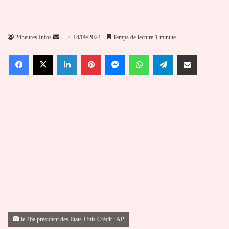
Envoyer
24heures Infos
14/09/2024
Temps de lecture 1 minute
un
Facebook
X
Linkedin
Pinterest
Messenger
WhatsApp
Telegram
Partager par email
courriel
le 46e président des Etats-Unis Crédit : AP