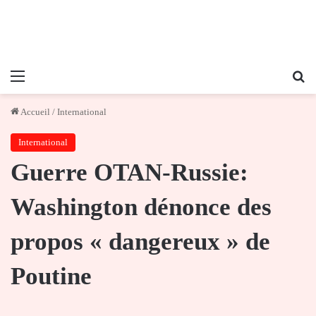
Menu
Re
Accueil
/
International
International
Guerre OTAN-Russie:
Washington dénonce des
propos « dangereux » de
Poutine