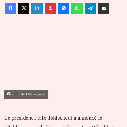
Facebook
X
Linkedin
Pinterest
Messenger
WhatsApp
Telegram
Partager par email
courriel
le président Rd congolais
Le président Félix Tshisekedi a annoncé le