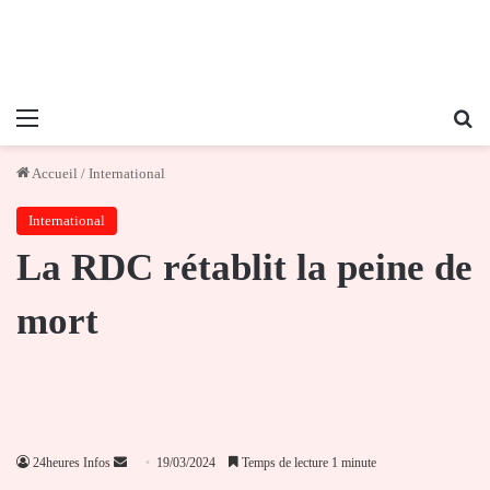
Menu
Re
Accueil
/
International
International
La RDC rétablit la peine de
mort
Envoyer
24heures Infos
19/03/2024
Temps de lecture 1 minute
un