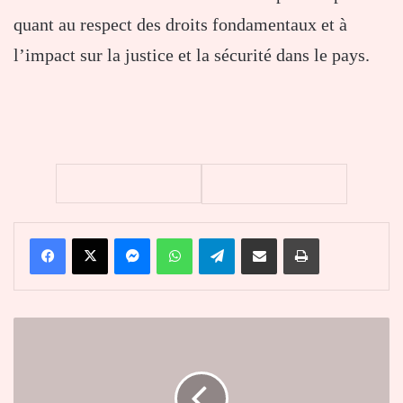
quant au respect des droits fondamentaux et à
l’impact sur la justice et la sécurité dans le pays.
Facebook
X
Messenger
WhatsApp
Telegram
Partager par email
Imprimer
Asky
Airlines
:
bientôt
la