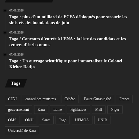
07/08/2026
Togo : plus d’un milliard de FCFA débloqués pour secourir les
sinistrés des inondations de juin
07/08/2026
Togo / Concours d’entrée à l’ENA : la liste des candidats et les
centres d’écrit connus
07/08/2026
Togo : Un ouvrage scientifique pour immortaliser le Colonel
Kléber Dadjo
Tags
CENI
conseil des ministres
Cédéao
Faure Gnassingbé
France
gouvernement
Kara
Lomé
législatives
Mali
Niger
OMS
ONU
Santé
Togo
UEMOA
UNIR
Université de Kara