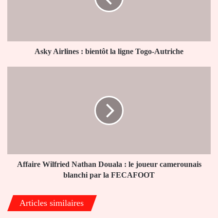
ligne
Togo-
Autriche
Asky Airlines : bientôt la ligne Togo-Autriche
Affaire
Wilfried
Nathan
Douala
:
le
joueur
camerounais
blanchi
par
Affaire Wilfried Nathan Douala : le joueur camerounais
la
blanchi par la FECAFOOT
FECAFOOT
Articles similaires