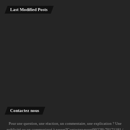
Last Modified Posts
Contactez nous
Pour une question, une réaction, un commentaire, une explication ? Une
publicité ou un communiqué à passer?Contactez-nous(00228) 70171191 /