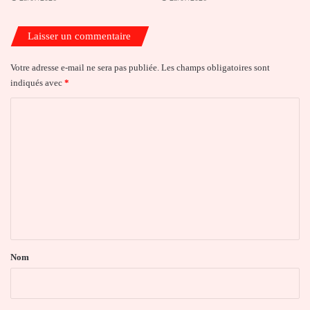
Laisser un commentaire
Votre adresse e-mail ne sera pas publiée.
Les champs obligatoires sont
indiqués avec
*
C
o
m
m
e
n
t
a
Nom
i
r