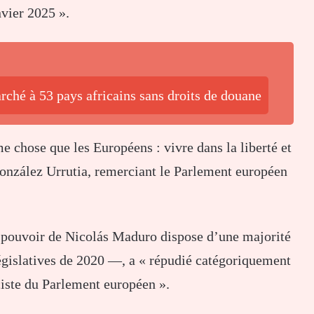
nvier 2025 ».
ché à 53 pays africains sans droits de douane
 chose que les Européens : vivre dans la liberté et
onzález Urrutia, remerciant le Parlement européen
 pouvoir de Nicolás Maduro dispose d’une majorité
égislatives de 2020 —, a « répudié catégoriquement
ciste du Parlement européen ».