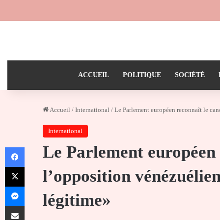
ACCUEIL
POLITIQUE
SOCIÉTÉ
Accueil
/
International
/
Le Parlement européen reconnaît le ca
International
Le Parlement européen 
Facebook
X
l’opposition vénézuéli
Messenger
légitime»
Partager par email