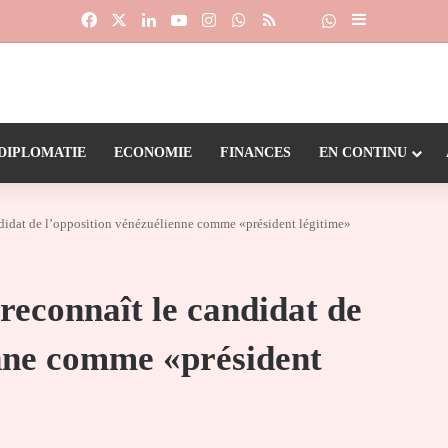
Facebook
X
Linkedin
YouTube
Instagram
WhatsApp
RSS
Suivre la chaîne
Dailymotion
Sidebar (barr
DIPLOMATIE
ECONOMIE
FINANCES
EN CONTINU
ndidat de l’opposition vénézuélienne comme «président légitime»
reconnaît le candidat de
enne comme «président