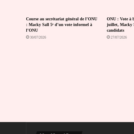
Course au secrétariat général de l’ONU
ONU : Vote à bu
: Macky Sall 5ᵉ d’un vote informel à
juillet, Macky S
l’ONU
candidats
30/07/2026
27/07/2026