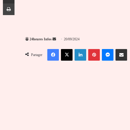
Imprimer
Envoyer
24heures Infos
20/09/2024
un
Facebook
X
Linkedin
Pinterest
Messenger
Partag
courriel
Partager