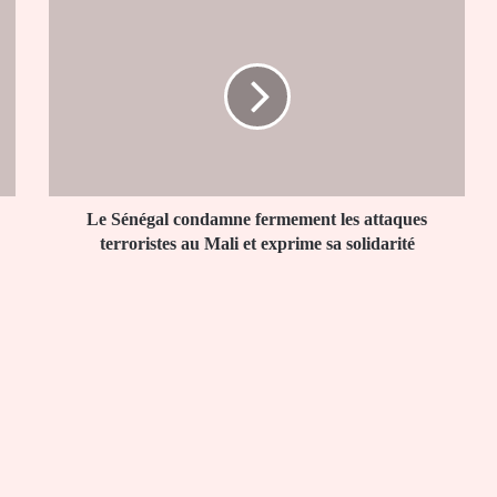
Le
Sénégal
condamne
fermement
les
attaques
terroristes
au
Mali
et
Le Sénégal condamne fermement les attaques
exprime
terroristes au Mali et exprime sa solidarité
sa
solidarité