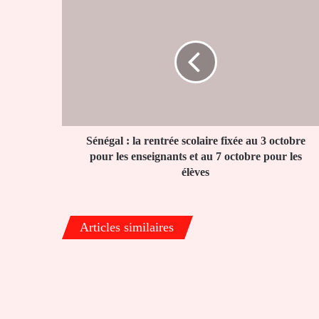
Sénégal
:
la
rentrée
scolaire
fixée
au
3
octobre
pour
Sénégal : la rentrée scolaire fixée au 3 octobre
les
pour les enseignants et au 7 octobre pour les
enseignants
élèves
et
au
7
Articles similaires
octobre
pour
les
élèves