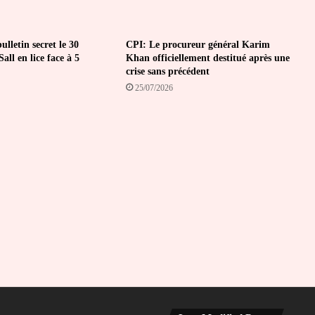
lletin secret le 30
CPI: Le procureur général Karim
all en lice face à 5
Khan officiellement destitué après une
crise sans précédent
25/07/2026