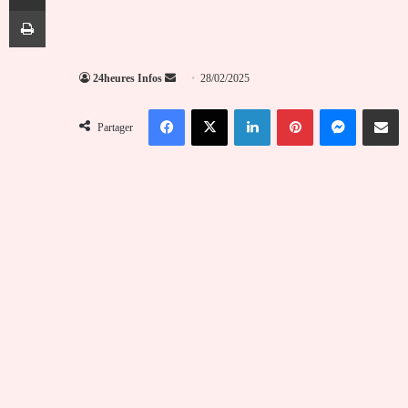
Imprimer
Envoyer
24heures Infos
28/02/2025
un
Facebook
X
Linkedin
Pinterest
Messenger
Partag
courriel
Partager