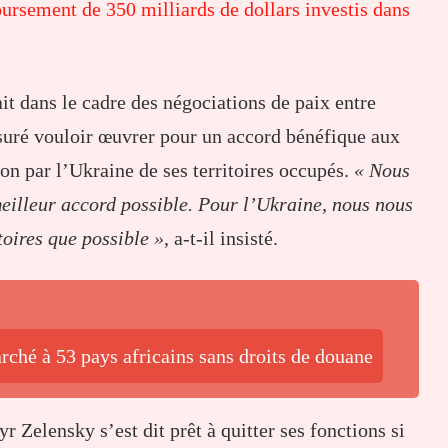
rsement de 350 milliards de dollars investis dans
it dans le cadre des négociations de paix entre
suré vouloir œuvrer pour un accord bénéfique aux
ion par l’Ukraine de ses territoires occupés.
« Nous
meilleur accord possible. Pour l’Ukraine, nous nous
toires que possible »
, a-t-il insisté.
ché à 53 pays africains sans droits de douane
 Zelensky s’est dit prêt à quitter ses fonctions si