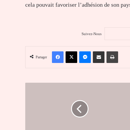
cela pouvait favoriser l’adhésion de son pa
Suivez-Nous
Facebook
X
Messenger
Partager par email
Imprim
Partager
CAN
féminine
2026
;
le
Togo
colle
10