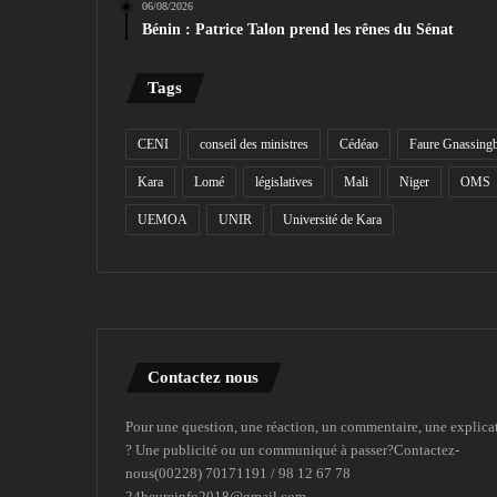
06/08/2026
Bénin : Patrice Talon prend les rênes du Sénat
Tags
CENI
conseil des ministres
Cédéao
Faure Gnassing
Kara
Lomé
législatives
Mali
Niger
OMS
UEMOA
UNIR
Université de Kara
Contactez nous
Pour une question, une réaction, un commentaire, une explica
? Une publicité ou un communiqué à passer?Contactez-
nous(00228) 70171191 / 98 12 67 78
24heureinfo2018@gmail.com