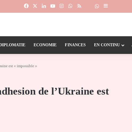
Facebook
X
Linkedin
YouTube
Instagram
WhatsApp
RSS
Suivre la chaîne
Dailymotion
Sidebar (barr
DIPLOMATIE
ECONOMIE
FINANCES
EN CONTINU
aine est « impossible »
dhesion de l’Ukraine est