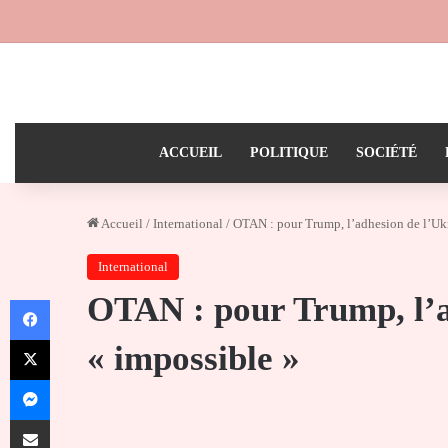
ACCUEIL
POLITIQUE
SOCIÉTÉ
Accueil
/
International
/
OTAN : pour Trump, l’adhesion de l’Ukr
International
OTAN : pour Trump, l’a
Facebook
X
« impossible »
Messenger
Partager par email