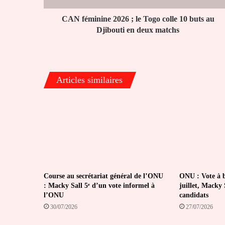
buts
au
CAN féminine 2026 ; le Togo colle 10 buts au
Djibouti
Djibouti en deux matchs
en
deux
matchs
Articles similaires
Course au secrétariat général de l’ONU
ONU : Vote à bu
: Macky Sall 5ᵉ d’un vote informel à
juillet, Macky S
l’ONU
candidats
30/07/2026
27/07/2026