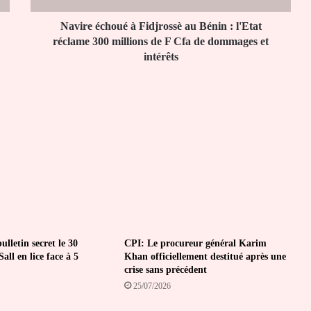
réclame
300
Navire échoué à Fidjrossè au Bénin : l'Etat
millions
réclame 300 millions de F Cfa de dommages et
de
intérêts
F
Cfa
de
dommages
et
intérêts
lletin secret le 30
CPI: Le procureur général Karim
all en lice face à 5
Khan officiellement destitué après une
crise sans précédent
25/07/2026