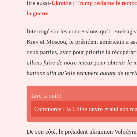
lire aussi-
Ukraine : Trump réclame le rembou
la guerre
Interrogé sur les concessions qu’il envisagea
Kiev et Moscou, le président américain a as
deux parties, avec pour priorité la récupérat
allons faire de notre mieux pour obtenir le 
battons afin qu’elle récupère autant de terri
Lire la suite
Commerce : la Chine ouvre grand son mar
De son côté, le président ukrainien Volodymyr