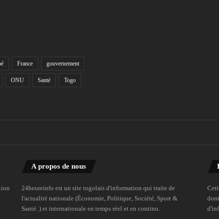
bé
France
gouvernement
ONU
Santé
Togo
A propos de nous
tion
24heureinfo est un site togolais d'information qui traite de
Cett
l'actualité nationale (Économie, Politique, Société, Sport &
dont
Santé..) et internationale en temps réel et en continu.
d'in