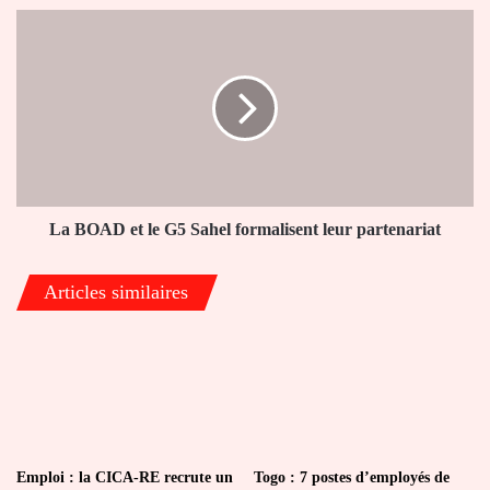
La
BOAD
et
le
G5
Sahel
formalisent
leur
partenariat
La BOAD et le G5 Sahel formalisent leur partenariat
Articles similaires
Emploi : la CICA-RE recrute un
Togo : 7 postes d’employés de