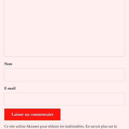
C
o
m
m
e
n
t
a
Nom
i
r
e
E-mail
*
Ce site utilise Akismet pour réduire les indésirables.
En savoir plus sur la