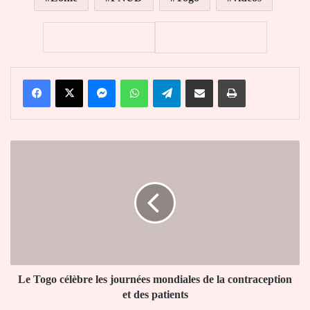
Facebook
X
Messenger
WhatsApp
Telegram
Partager par email
Imprimer
Le
Togo
célèbre
les
journées
mondiales
de
la
contraception
et
Le Togo célèbre les journées mondiales de la contraception
des
et des patients
patients