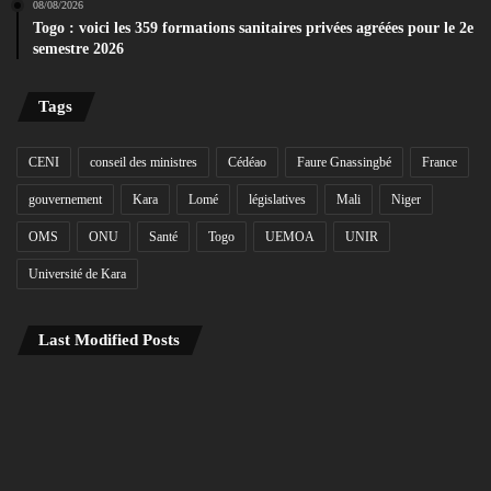
08/08/2026
Togo : voici les 359 formations sanitaires privées agréées pour le 2e
semestre 2026
Tags
CENI
conseil des ministres
Cédéao
Faure Gnassingbé
France
gouvernement
Kara
Lomé
législatives
Mali
Niger
OMS
ONU
Santé
Togo
UEMOA
UNIR
Université de Kara
Last Modified Posts