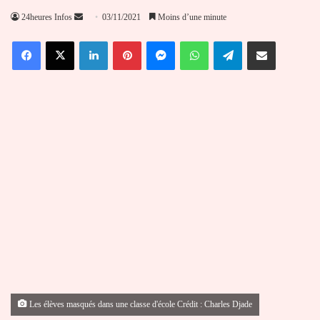
Envoyer
24heures Infos
03/11/2021
Moins d’une minute
un
Facebook
X
Linkedin
Pinterest
Messenger
WhatsApp
Telegram
Partager par email
courriel
Les élèves masqués dans une classe d'école Crédit : Charles Djade