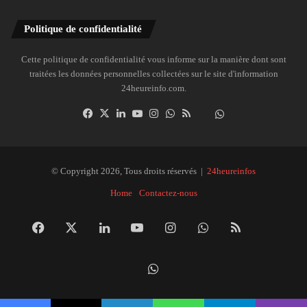
Politique de confidentialité
Cette politique de confidentialité vous informe sur la manière dont sont
traitées les données personnelles collectées sur le site d'information
24heureinfo.com.
Facebook
X
Linkedin
YouTube
Instagram
WhatsApp
RSS
Dailymotion
Suivre
la
chaîne
24heureinfo
© Copyright 2026, Tous droits réservés |
24heureinfos
sur
Home
Contactez-nous
WhatsApp
Facebook
X
Linkedin
YouTube
Instagram
WhatsApp
RSS
Dai
Suivre
la