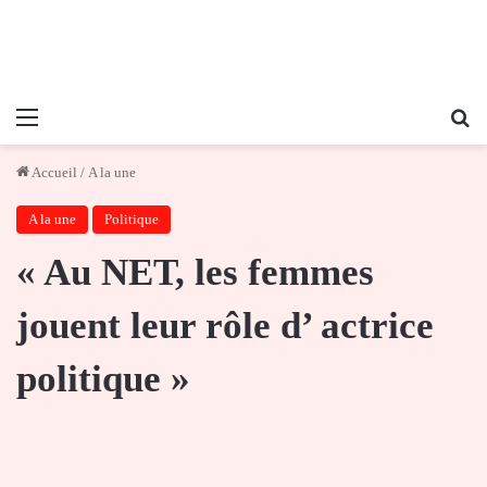
Menu
Re
Accueil
/
A la une
A la une
Politique
« Au NET, les femmes
jouent leur rôle d’ actrice
politique »