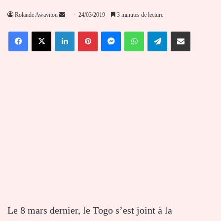
Envoyer
Rolande Awayitou
24/03/2019
3 minutes de lecture
un
Facebook
X
Linkedin
Pinterest
Messenger
WhatsApp
Telegram
Partager par email
courriel
Le 8 mars dernier, le Togo s’est joint à la