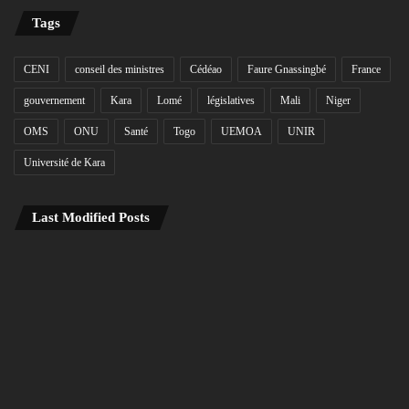
Tags
CENI
conseil des ministres
Cédéao
Faure Gnassingbé
France
gouvernement
Kara
Lomé
législatives
Mali
Niger
OMS
ONU
Santé
Togo
UEMOA
UNIR
Université de Kara
Last Modified Posts