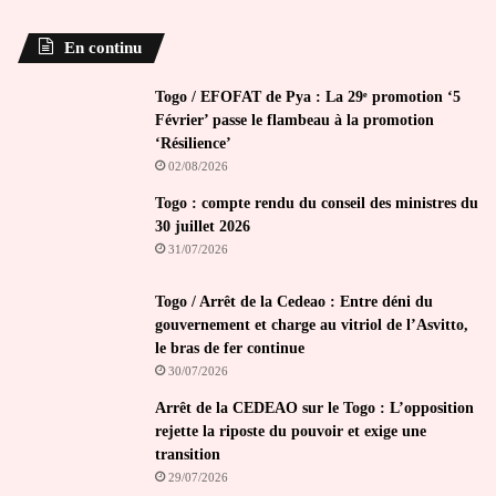
En continu
Togo / EFOFAT de Pya : La 29ᵉ promotion ‘5
Février’ passe le flambeau à la promotion
‘Résilience’
02/08/2026
Togo : compte rendu du conseil des ministres du
30 juillet 2026
31/07/2026
Togo / Arrêt de la Cedeao : Entre déni du
gouvernement et charge au vitriol de l’Asvitto,
le bras de fer continue
30/07/2026
Arrêt de la CEDEAO sur le Togo : L’opposition
rejette la riposte du pouvoir et exige une
transition
29/07/2026