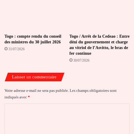
Togo : compte rendu du conseil
Togo / Arrêt de la Cedeao : Entre
des ministres du 30 juillet 2026
déni du gouvernement et charge
au vitriol de l’Asvitto, le bras de
31/07/2026
fer continue
30/07/2026
Laisser un commentaire
Votre adresse e-mail ne sera pas publiée.
Les champs obligatoires sont
indiqués avec
*
C
o
m