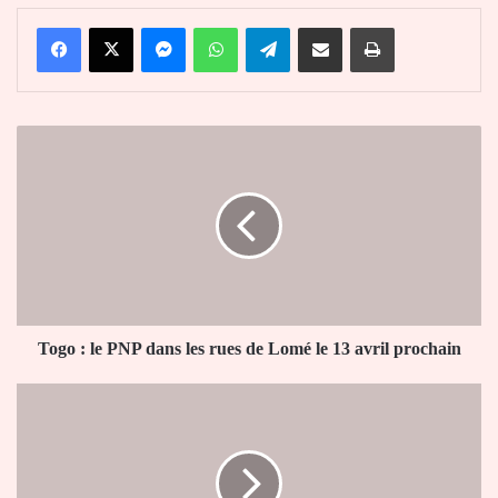
Facebook
X
Messenger
WhatsApp
Telegram
Partager par email
Imprimer
Togo
:
le
PNP
dans
les
rues
de
Lomé
le
Togo : le PNP dans les rues de Lomé le 13 avril prochain
13
avril
Comment
prochain
réussir
et
réaliser
son