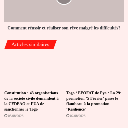
rêve
malgré
les
difficultés?
Comment réussir et réaliser son rêve malgré les difficultés?
Articles similaires
Constitution : 43 organisations
Togo / EFOFAT de Pya : La 29ᵉ
de la société civile demandent à
promotion ‘5 Février’ passe le
la CEDEAO et l’UA de
flambeau à la promotion
sanctionner le Togo
‘Résilience’
05/08/2026
02/08/2026