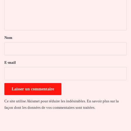
m
e
n
t
a
Nom
i
r
e
E-mail
*
Ce site utilise Akismet pour réduire les indésirables.
En savoir plus sur la
façon dont les données de vos commentaires sont traitées
.