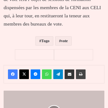
dispensées par les membres de la CENI aux CELI
qui, à leur tour, en restitueront la teneur aux
membres des bureaux de vote.
Togo
vote
Facebook
X
Messenger
WhatsApp
Telegram
Partager par email
Imprimer
Recensement
électoral
: