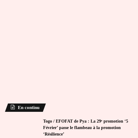
En continu
Togo / EFOFAT de Pya : La 29ᵉ promotion ‘5
Février’ passe le flambeau à la promotion
‘Résilience’