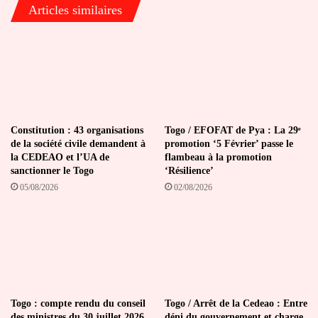
Articles similaires
Constitution : 43 organisations
Togo / EFOFAT de Pya : La 29ᵉ
de la société civile demandent à
promotion ‘5 Février’ passe le
la CEDEAO et l’UA de
flambeau à la promotion
sanctionner le Togo
‘Résilience’
05/08/2026
02/08/2026
Togo : compte rendu du conseil
Togo / Arrêt de la Cedeao : Entre
des ministres du 30 juillet 2026
déni du gouvernement et charge