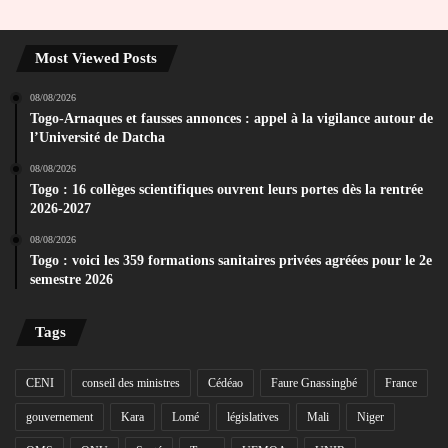
Most Viewed Posts
08/08/2026
Togo-Arnaques et fausses annonces : appel à la vigilance autour de
l’Université de Datcha
08/08/2026
Togo : 16 collèges scientifiques ouvrent leurs portes dès la rentrée
2026-2027
08/08/2026
Togo : voici les 359 formations sanitaires privées agréées pour le 2e
semestre 2026
Tags
CENI
conseil des ministres
Cédéao
Faure Gnassingbé
France
gouvernement
Kara
Lomé
législatives
Mali
Niger