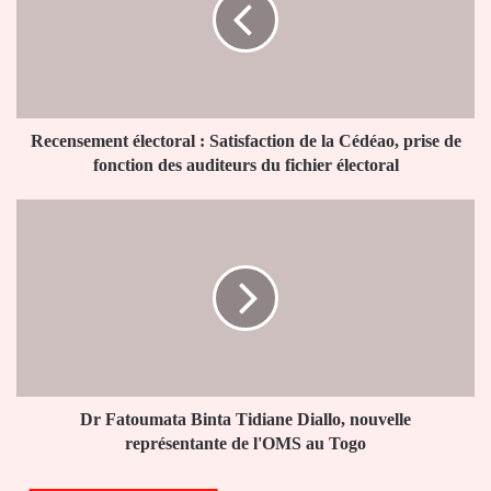
Satisfaction
de
la
Cédéao,
prise
de
fonction
Recensement électoral : Satisfaction de la Cédéao, prise de
des
fonction des auditeurs du fichier électoral
auditeurs
du
Dr
fichier
Fatoumata
électoral
Binta
Tidiane
Diallo,
nouvelle
représentante
de
l'OMS
au
Dr Fatoumata Binta Tidiane Diallo, nouvelle
Togo
représentante de l'OMS au Togo