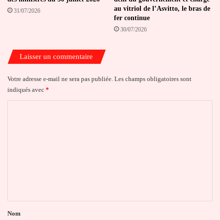
au vitriol de l’Asvitto, le bras de
31/07/2026
fer continue
30/07/2026
Laisser un commentaire
Votre adresse e-mail ne sera pas publiée.
Les champs obligatoires sont
indiqués avec
*
C
o
m
m
e
n
t
a
Nom