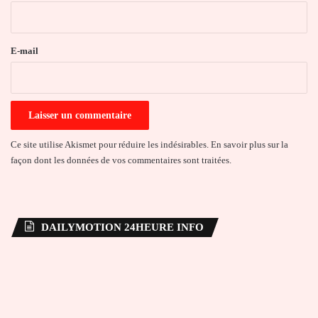
i
r
e
E-mail
*
Ce site utilise Akismet pour réduire les indésirables.
En savoir plus sur la
façon dont les données de vos commentaires sont traitées
.
DAILYMOTION 24HEURE INFO