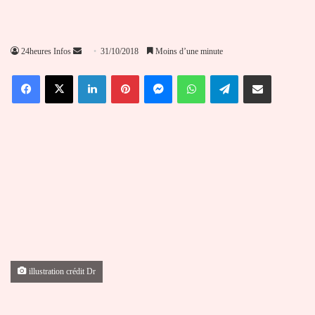
Envoyer
24heures Infos
31/10/2018
Moins d’une minute
un
Facebook
X
Linkedin
Pinterest
Messenger
WhatsApp
Telegram
Partager par email
courriel
illustration crédit Dr