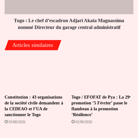
Akata
Magnassima
nommé
Directeur
Togo : Le chef d’escadron Adjari Akata Magnassima
du
nommé Directeur du garage central administratif
garage
central
Articles similaires
administratif
Constitution : 43 organisations
Togo / EFOFAT de Pya : La 29ᵉ
de la société civile demandent à
promotion ‘5 Février’ passe le
la CEDEAO et l’UA de
flambeau à la promotion
sanctionner le Togo
‘Résilience’
05/08/2026
02/08/2026