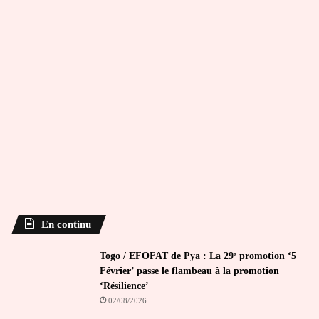
En continu
Togo / EFOFAT de Pya : La 29ᵉ promotion ‘5
Février’ passe le flambeau à la promotion
‘Résilience’
02/08/2026