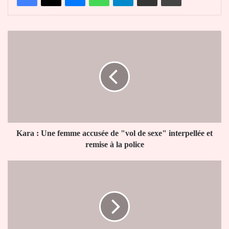
Kara
:
Une
femme
accusée
de
"vol
de
sexe"
interpellée
Kara : Une femme accusée de "vol de sexe" interpellée et
et
remise à la police
remise
à
Togo
la
:
police
Le
chef
d’escadron
Adjari