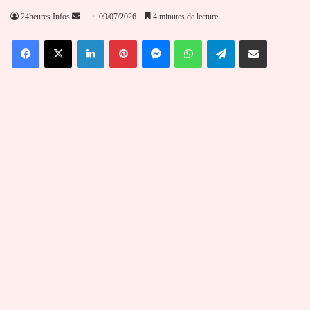
Envoyer
24heures Infos
09/07/2026
4 minutes de lecture
un
Facebook
X
Linkedin
Pinterest
Messenger
WhatsApp
Telegram
Partager par email
courriel