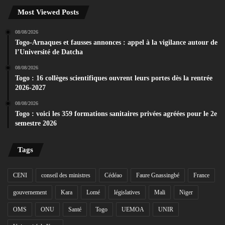
Most Viewed Posts
08/08/2026
Togo-Arnaques et fausses annonces : appel à la vigilance autour de
l’Université de Datcha
08/08/2026
Togo : 16 collèges scientifiques ouvrent leurs portes dès la rentrée
2026-2027
08/08/2026
Togo : voici les 359 formations sanitaires privées agréées pour le 2e
semestre 2026
Tags
CENI
conseil des ministres
Cédéao
Faure Gnassingbé
France
gouvernement
Kara
Lomé
législatives
Mali
Niger
OMS
ONU
Santé
Togo
UEMOA
UNIR