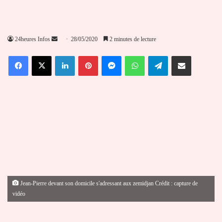
Envoyer
24heures Infos
28/05/2020
2 minutes de lecture
un
Facebook
X
Linkedin
Pinterest
Messenger
WhatsApp
Telegram
Partager par email
courriel
Jean-Pierre devant son domicile s'adressant aux zemidjan Crédit : capture de
vidéo