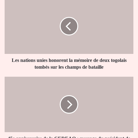
Les
nations
unies
honorent
la
mémoire
de
deux
togolais
tombés
Les nations unies honorent la mémoire de deux togolais
sur
tombés sur les champs de bataille
les
champs
45e
de
anniversaire
bataille
de
la
CEDEAO
:
message
du
président
de