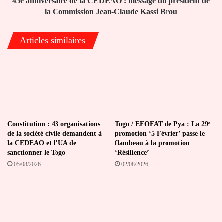
45e anniversaire de la CEDEAO : message du président de
la
la Commission Jean-Claude Kassi Brou
Commission
Jean-
Articles similaires
Claude
Kassi
Brou
Constitution : 43 organisations
Togo / EFOFAT de Pya : La 29ᵉ
de la société civile demandent à
promotion ‘5 Février’ passe le
la CEDEAO et l’UA de
flambeau à la promotion
sanctionner le Togo
‘Résilience’
05/08/2026
02/08/2026