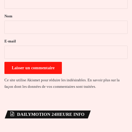
t
a
Nom
i
r
e
E-mail
*
Ce site utilise Akismet pour réduire les indésirables.
En savoir plus sur la
façon dont les données de vos commentaires sont traitées
.
DAILYMOTION 24HEURE INFO