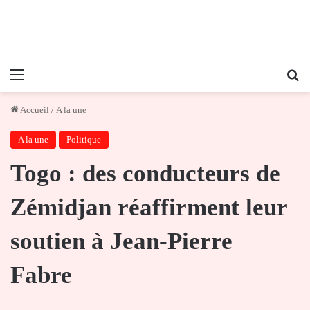
Menu
Re
Accueil
/
A la une
A la une
Politique
Togo : des conducteurs de
Zémidjan réaffirment leur
soutien à Jean-Pierre
Fabre