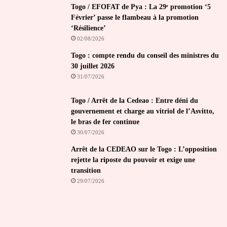
Togo / EFOFAT de Pya : La 29ᵉ promotion ‘5
Février’ passe le flambeau à la promotion
‘Résilience’
02/08/2026
Togo : compte rendu du conseil des ministres du
30 juillet 2026
31/07/2026
Togo / Arrêt de la Cedeao : Entre déni du
gouvernement et charge au vitriol de l’Asvitto,
le bras de fer continue
30/07/2026
Arrêt de la CEDEAO sur le Togo : L’opposition
rejette la riposte du pouvoir et exige une
transition
29/07/2026