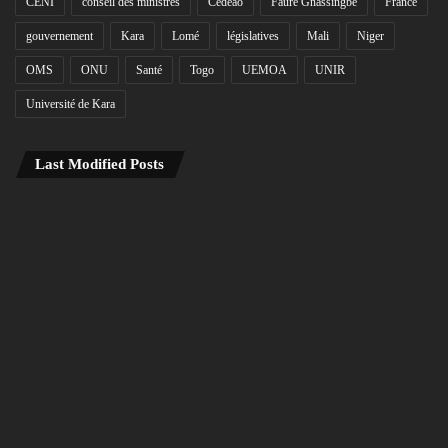
CENI
conseil des ministres
Cédéao
Faure Gnassingbé
France
gouvernement
Kara
Lomé
législatives
Mali
Niger
OMS
ONU
Santé
Togo
UEMOA
UNIR
Université de Kara
Last Modified Posts