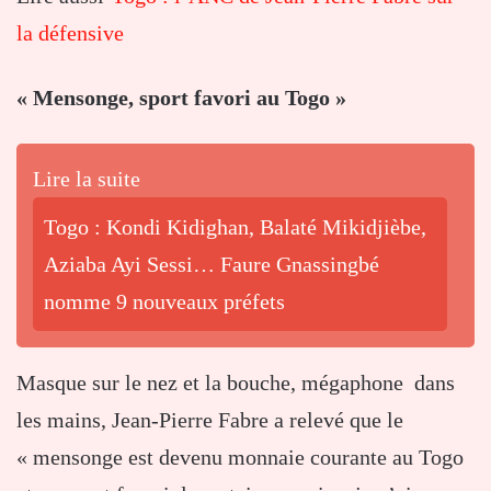
la défensive
« Mensonge, sport favori au Togo »
Lire la suite
Togo : Kondi Kidighan, Balaté Mikidjièbe,
Aziaba Ayi Sessi… Faure Gnassingbé
nomme 9 nouveaux préfets
Masque sur le nez et la bouche, mégaphone dans
les mains, Jean-Pierre Fabre a relevé que le
« mensonge est devenu monnaie courante au Togo