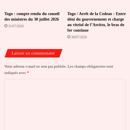
Togo : compte rendu du conseil
Togo / Arrêt de la Cedeao : Entre
des ministres du 30 juillet 2026
déni du gouvernement et charge
au vitriol de l’Asvitto, le bras de
31/07/2026
fer continue
30/07/2026
Laisser un commentaire
Votre adresse e-mail ne sera pas publiée.
Les champs obligatoires sont
indiqués avec
*
C
o
m
m
e
n