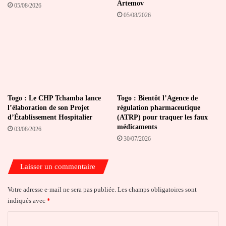
Artemov
05/08/2026
05/08/2026
Togo : Le CHP Tchamba lance
Togo : Bientôt l’Agence de
l’élaboration de son Projet
régulation pharmaceutique
d’Établissement Hospitalier
(ATRP) pour traquer les faux
médicaments
03/08/2026
30/07/2026
Laisser un commentaire
Votre adresse e-mail ne sera pas publiée.
Les champs obligatoires sont
indiqués avec
*
C