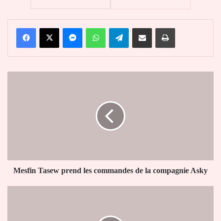
Facebook
X
Messenger
WhatsApp
Telegram
Partager par email
Imprimer
Mesfin
Tasew
prend
les
commandes
de
la
compagnie
Asky
Mesfin Tasew prend les commandes de la compagnie Asky
Togo
:
compte