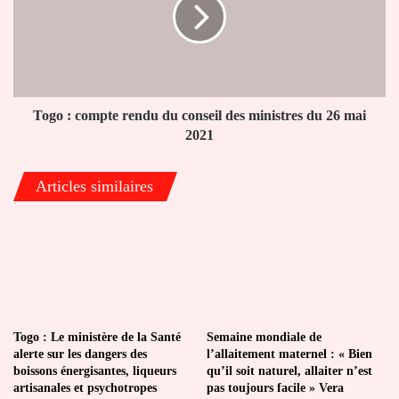
rendu
du
conseil
des
ministres
du
26
Togo : compte rendu du conseil des ministres du 26 mai
mai
2021
2021
Articles similaires
Togo : Le ministère de la Santé
Semaine mondiale de
alerte sur les dangers des
l’allaitement maternel : « Bien
boissons énergisantes, liqueurs
qu’il soit naturel, allaiter n’est
artisanales et psychotropes
pas toujours facile » Vera