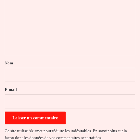
o
m
m
e
n
t
a
Nom
i
r
e
E-mail
*
Ce site utilise Akismet pour réduire les indésirables.
En savoir plus sur la
façon dont les données de vos commentaires sont traitées
.