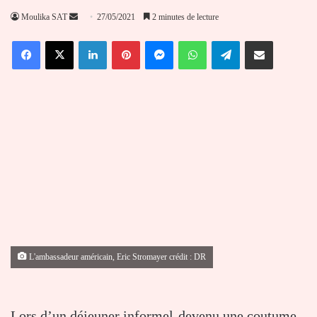
Envoyer
Moulika SAT
27/05/2021
2 minutes de lecture
un
Facebook
X
Linkedin
Pinterest
Messenger
WhatsApp
Telegram
Partager par email
courriel
L'ambassadeur américain, Eric Stromayer crédit : DR
Lors d’un déjeuner informel-devenu une coutume