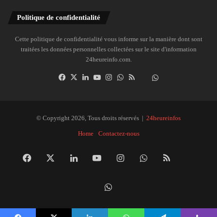
Politique de confidentialité
Cette politique de confidentialité vous informe sur la manière dont sont
traitées les données personnelles collectées sur le site d'information
24heureinfo.com.
Facebook
X
Linkedin
YouTube
Instagram
WhatsApp
RSS
Dailymotion
Suivre
la
chaîne
24heureinfo
© Copyright 2026, Tous droits réservés |
24heureinfos
sur
Home
Contactez-nous
WhatsApp
Facebook
X
Linkedin
YouTube
Instagram
WhatsApp
RSS
Dai
Suivre
la