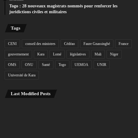
Togo : 28 nouveaux magistrats nommés pour renforcer les
juridictions civiles et militaires
Tags
CENI
conseil des ministres
Cédéao
Faure Gnassingbé
France
gouvernement
Kara
Lomé
législatives
Mali
Niger
OMS
ONU
Santé
Togo
UEMOA
UNIR
Université de Kara
Last Modified Posts