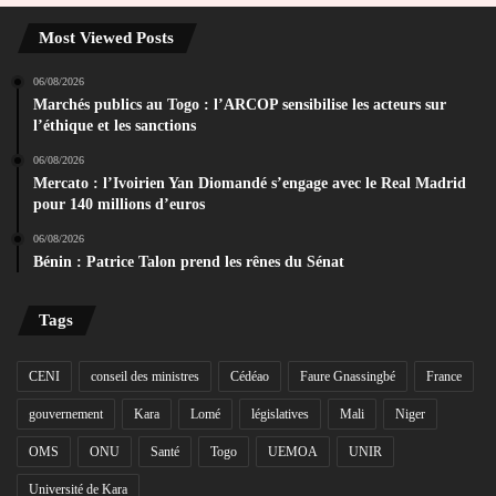
Most Viewed Posts
06/08/2026
Marchés publics au Togo : l’ARCOP sensibilise les acteurs sur
l’éthique et les sanctions
06/08/2026
Mercato : l’Ivoirien Yan Diomandé s’engage avec le Real Madrid
pour 140 millions d’euros
06/08/2026
Bénin : Patrice Talon prend les rênes du Sénat
Tags
CENI
conseil des ministres
Cédéao
Faure Gnassingbé
France
gouvernement
Kara
Lomé
législatives
Mali
Niger
OMS
ONU
Santé
Togo
UEMOA
UNIR
Université de Kara