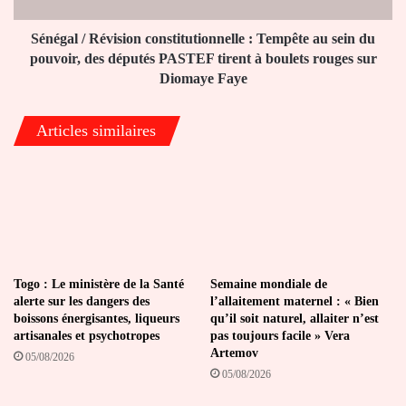
du
pouvoir,
Sénégal / Révision constitutionnelle : Tempête au sein du
des
pouvoir, des députés PASTEF tirent à boulets rouges sur
députés
Diomaye Faye
PASTEF
tirent
Articles similaires
à
boulets
rouges
sur
Diomaye
Faye
Togo : Le ministère de la Santé
Semaine mondiale de
alerte sur les dangers des
l’allaitement maternel : « Bien
boissons énergisantes, liqueurs
qu’il soit naturel, allaiter n’est
artisanales et psychotropes
pas toujours facile » Vera
Artemov
05/08/2026
05/08/2026