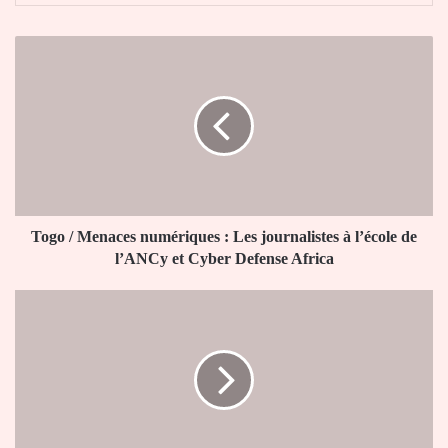
Togo
/
Menaces
numériques
:
Les
journalistes
à
l’école
de
Togo / Menaces numériques : Les journalistes à l’école de
l’ANCy
l’ANCy et Cyber Defense Africa
et
Cyber
Sénégal
Defense
/
Africa
Révision
constitutionnelle
:
Tempête
au
sein