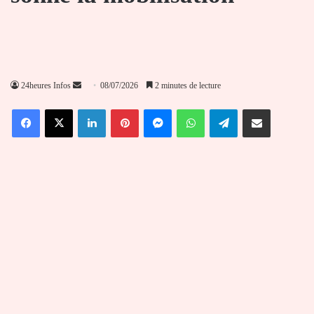
Envoyer
24heures Infos
08/07/2026
2 minutes de lecture
un
Facebook
X
Linkedin
Pinterest
Messenger
WhatsApp
Telegram
Partager par email
courriel