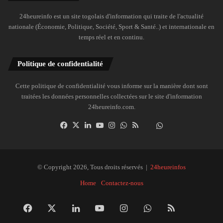
24heureinfo est un site togolais d'information qui traite de l'actualité
nationale (Économie, Politique, Société, Sport & Santé..) et internationale en
temps réel et en continu.
Politique de confidentialité
Cette politique de confidentialité vous informe sur la manière dont sont
traitées les données personnelles collectées sur le site d'information
24heureinfo.com.
Facebook
X
Linkedin
YouTube
Instagram
WhatsApp
RSS
Dailymotion
Suivre
la
chaîne
24heureinfo
© Copyright 2026, Tous droits réservés |
24heureinfos
sur
Home
Contactez-nous
WhatsApp
Facebook
X
Linkedin
YouTube
Instagram
WhatsApp
RSS
Dai