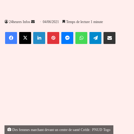
Envoyer
24heures Infos
04/06/2021
Temps de lecture 1 minute
un
Facebook
X
Linkedin
Pinterest
Messenger
WhatsApp
Telegram
Partager par email
courriel
Des femmes marchant devant un centre de santé Crédit : PNUD Togo