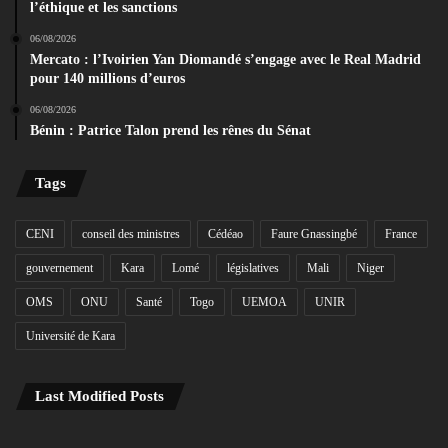
l’éthique et les sanctions
06/08/2026
Mercato : l’Ivoirien Yan Diomandé s’engage avec le Real Madrid
pour 140 millions d’euros
06/08/2026
Bénin : Patrice Talon prend les rênes du Sénat
Tags
CENI
conseil des ministres
Cédéao
Faure Gnassingbé
France
gouvernement
Kara
Lomé
législatives
Mali
Niger
OMS
ONU
Santé
Togo
UEMOA
UNIR
Université de Kara
Last Modified Posts