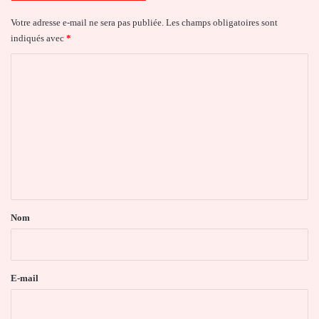
Votre adresse e-mail ne sera pas publiée.
Les champs obligatoires sont
indiqués avec
*
C
o
m
m
e
n
t
a
Nom
i
r
e
E-mail
*