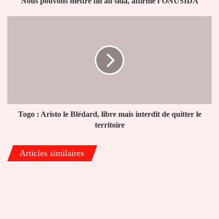
Nous pouvons mettre fin au sida, affirme l’ONUSIDA
Togo
:
Aristo
le
Blédard,
libre
mais
interdit
de
quitter
Togo : Aristo le Blédard, libre mais interdit de quitter le
le
territoire
territoire
Articles similaires