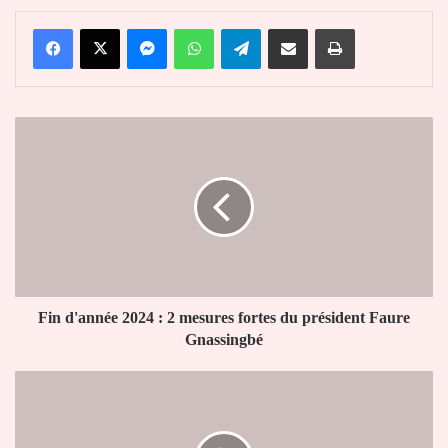
Facebook
X
Messenger
WhatsApp
Telegram
Partager par email
Imprimer
Fin
d'année
2024
:
2
mesures
fortes
du
président
Faure
Fin d'année 2024 : 2 mesures fortes du président Faure
Gnassingbé
Gnassingbé
Sénatoriales
au
Togo
: