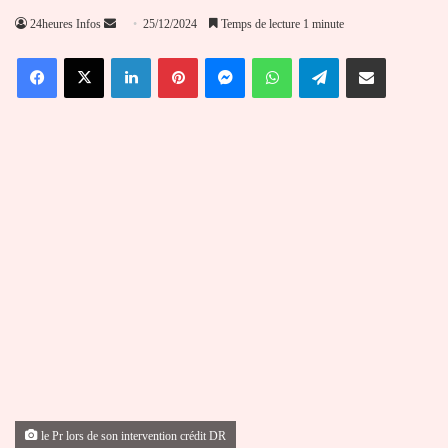
Envoyer
24heures Infos
25/12/2024
Temps de lecture 1 minute
un
Facebook
X
Linkedin
Pinterest
Messenger
WhatsApp
Telegram
Partager par email
courriel
le Pr lors de son intervention crédit DR