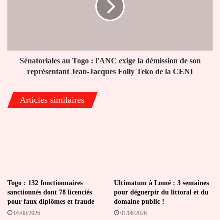
l'ANC
exige
la
démission
de
son
Sénatoriales au Togo : l'ANC exige la démission de son
représentant
représentant Jean-Jacques Folly Teko de la CENI
Jean-
Jacques
Articles similaires
Folly
Teko
de
la
CENI
Togo : 132 fonctionnaires
Ultimatum à Lomé : 3 semaines
sanctionnés dont 78 licenciés
pour déguerpir du littoral et du
pour faux diplômes et fraude
domaine public !
05/08/2026
01/08/2026