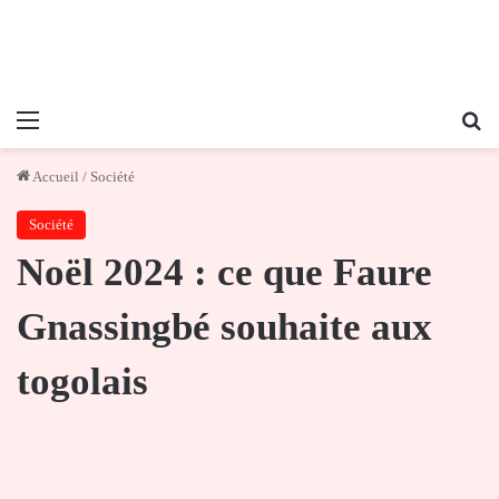
Menu
Re
Accueil
/
Société
Société
Noël 2024 : ce que Faure
Gnassingbé souhaite aux
togolais