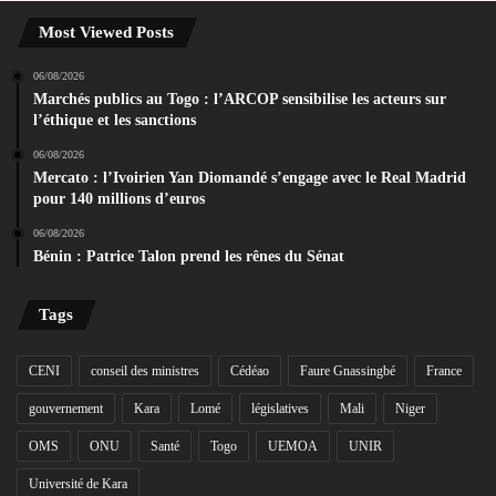
Most Viewed Posts
06/08/2026
Marchés publics au Togo : l’ARCOP sensibilise les acteurs sur
l’éthique et les sanctions
06/08/2026
Mercato : l’Ivoirien Yan Diomandé s’engage avec le Real Madrid
pour 140 millions d’euros
06/08/2026
Bénin : Patrice Talon prend les rênes du Sénat
Tags
CENI
conseil des ministres
Cédéao
Faure Gnassingbé
France
gouvernement
Kara
Lomé
législatives
Mali
Niger
OMS
ONU
Santé
Togo
UEMOA
UNIR
Université de Kara