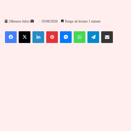
Envoyer
24heures Infos
03/06/2026
Temps de lecture 1 minute
un
Facebook
X
Linkedin
Pinterest
Messenger
WhatsApp
Telegram
Partager par email
courriel