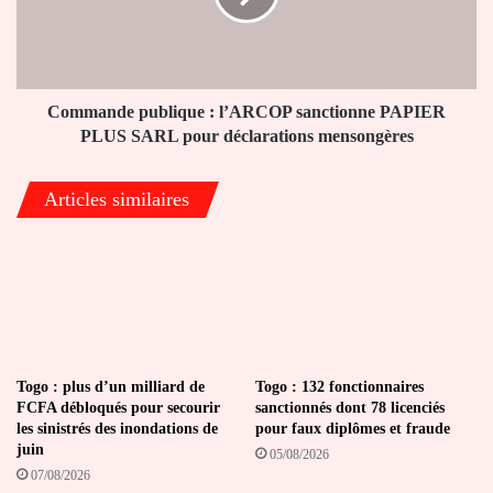
PAPIER
PLUS
SARL
pour
déclarations
Commande publique : l’ARCOP sanctionne PAPIER
mensongères
PLUS SARL pour déclarations mensongères
Articles similaires
Togo : plus d’un milliard de
Togo : 132 fonctionnaires
FCFA débloqués pour secourir
sanctionnés dont 78 licenciés
les sinistrés des inondations de
pour faux diplômes et fraude
juin
05/08/2026
07/08/2026