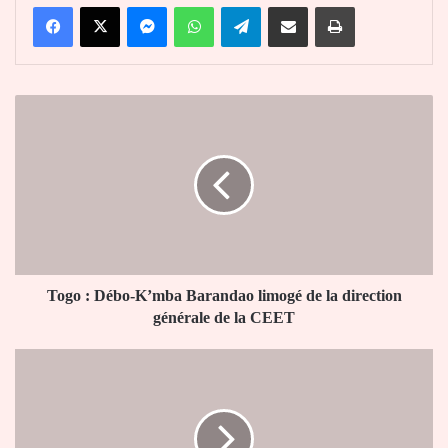
Facebook
X
Messenger
WhatsApp
Telegram
Partager par email
Imprimer
Togo
:
Débo-
K’mba
Barandao
limogé
de
la
direction
générale
Togo : Débo-K’mba Barandao limogé de la direction
de
générale de la CEET
la
CEET
Commande
publique
:
l’ARCOP
sanctionne