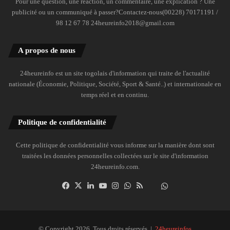
Pour une question, une réaction, un commentaire, une explication ? Une
publicité ou un communiqué à passer?Contactez-nous(00228) 70171191 /
98 12 67 78 24heureinfo2018@gmail.com
A propos de nous
24heureinfo est un site togolais d'information qui traite de l'actualité
nationale (Économie, Politique, Société, Sport & Santé..) et internationale en
temps réel et en continu.
Politique de confidentialité
Cette politique de confidentialité vous informe sur la manière dont sont
traitées les données personnelles collectées sur le site d'information
24heureinfo.com.
Facebook
X
Linkedin
YouTube
Instagram
WhatsApp
RSS
Dailymotion
Suivre
la
chaîne
24heureinfo
© Copyright 2026, Tous droits réservés |
24heureinfos