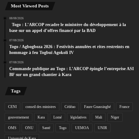
Most Viewed Posts
08/08/2026
Togo : L’ARCOP recadre le ministère du développement à la
base sur un appel d’offres financé par la BAD
07/08/2026
Togo / Agbogboza 2026 : Festivités annulées et rites restreints en
hommage à feu Togbuï Agokoli IV
07/08/2026
Commande publique au Togo : L’ARCOP épingle l’entreprise ASI
BF sur un grand chantier à Kara
Tags
CENI
conseil des ministres
Cédéao
Faure Gnassingbé
France
gouvernement
Kara
Lomé
législatives
Mali
Niger
OMS
ONU
Santé
Togo
UEMOA
UNIR
Université de Kara