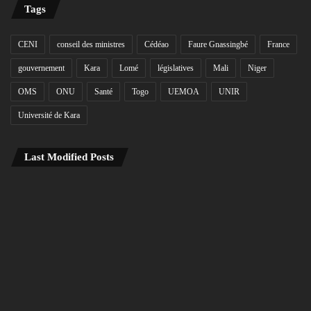
Tags
CENI
conseil des ministres
Cédéao
Faure Gnassingbé
France
gouvernement
Kara
Lomé
législatives
Mali
Niger
OMS
ONU
Santé
Togo
UEMOA
UNIR
Université de Kara
Last Modified Posts