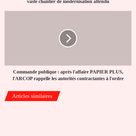
un
vaste chantier de modernisation attendu
vaste
chantier
Commande
de
publique
modernisation
:
attendu
après
l'affaire
PAPIER
PLUS,
l'ARCOP
rappelle
les
Commande publique : après l'affaire PAPIER PLUS,
autorités
l'ARCOP rappelle les autorités contractantes à l'ordre
contractantes
à
Articles similaires
l'ordre