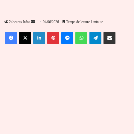
Envoyer
24heures Infos
04/06/2026
Temps de lecture 1 minute
un
Facebook
X
Linkedin
Pinterest
Messenger
WhatsApp
Telegram
Partager par email
courriel