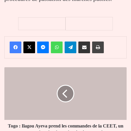
Facebook
X
Messenger
WhatsApp
Telegram
Partager par email
Imprimer
Togo
:
Ilagou
Ayeva
prend
les
commandes
de
la
CEET,
Togo : Ilagou Ayeva prend les commandes de la CEET, un