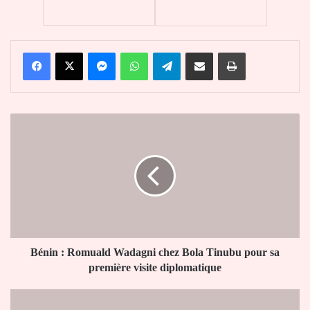
Facebook
X
Messenger
WhatsApp
Telegram
Partager par email
Imprimer
Bénin
:
Romuald
Wadagni
chez
Bola
Tinubu
pour
sa
première
Bénin : Romuald Wadagni chez Bola Tinubu pour sa
visite
première visite diplomatique
diplomatique
Concours