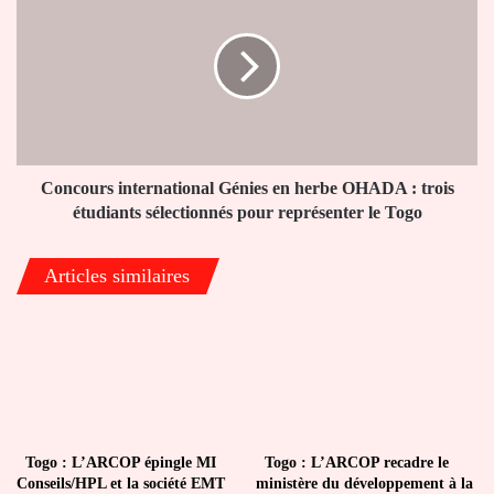
international
Génies
en
herbe
OHADA
:
trois
étudiants
sélectionnés
Concours international Génies en herbe OHADA : trois
pour
étudiants sélectionnés pour représenter le Togo
représenter
le
Articles similaires
Togo
Togo : L’ARCOP épingle MI
Togo : L’ARCOP recadre le
Conseils/HPL et la société EMT
ministère du développement à la