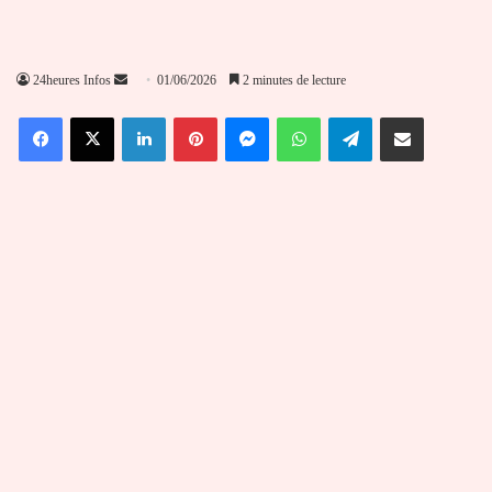
Envoyer
24heures Infos
01/06/2026
2 minutes de lecture
un
Facebook
X
Linkedin
Pinterest
Messenger
WhatsApp
Telegram
Partager par email
courriel