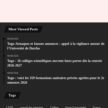
Most Viewed Posts
08/08/2026
Togo-Arnaques et fausses annonces : appel à la vigilance autour de
l’Université de Datcha
08/08/2026
Togo : 16 collèges scientifiques ouvrent leurs portes dès la rentrée
2026-2027
08/08/2026
Togo : voici les 359 formations sanitaires privées agréées pour le 2e
semestre 2026
Tags
CENI
conseil des ministres
Cédéao
Faure Gnassingbé
France