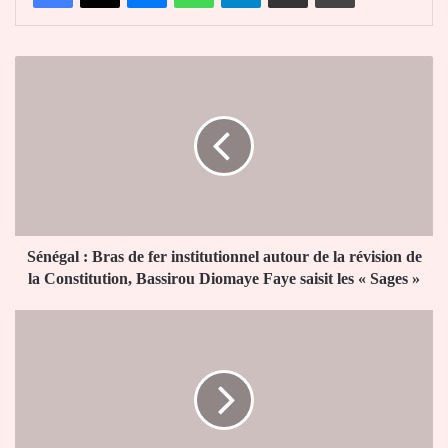
Sénégal
:
Bras
de
fer
institutionnel
autour
de
la
révision
Sénégal : Bras de fer institutionnel autour de la révision de
de
la Constitution, Bassirou Diomaye Faye saisit les « Sages »
la
Constitution,
Mondial
Bassirou
2026
Diomaye
:
Faye
Au
saisit
bout
les
du
«
suspense,