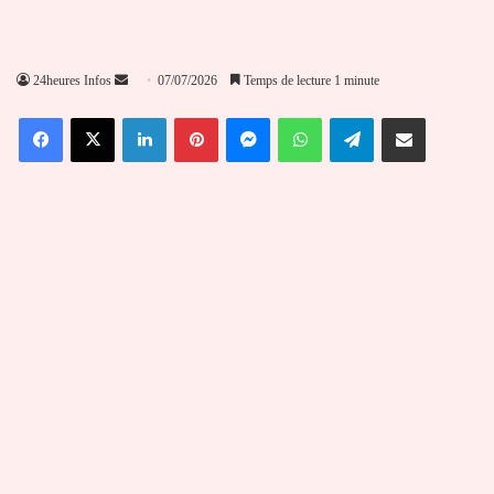
Envoyer
24heures Infos
07/07/2026
Temps de lecture 1 minute
un
Facebook
X
Linkedin
Pinterest
Messenger
WhatsApp
Telegram
Partager par email
courriel