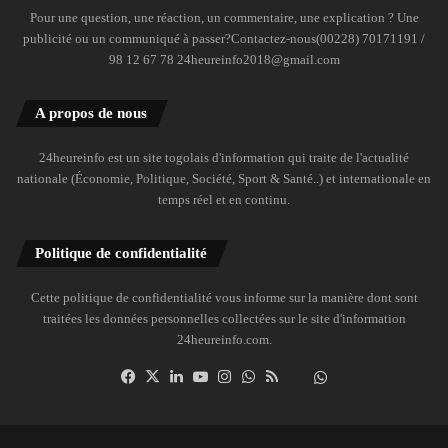
Pour une question, une réaction, un commentaire, une explication ? Une
publicité ou un communiqué à passer?Contactez-nous(00228) 70171191 /
98 12 67 78 24heureinfo2018@gmail.com
A propos de nous
24heureinfo est un site togolais d'information qui traite de l'actualité
nationale (Économie, Politique, Société, Sport & Santé..) et internationale en
temps réel et en continu.
Politique de confidentialité
Cette politique de confidentialité vous informe sur la manière dont sont
traitées les données personnelles collectées sur le site d'information
24heureinfo.com.
Facebook
X
Linkedin
YouTube
Instagram
WhatsApp
RSS
Dailymotion
Suivre
la
chaîne