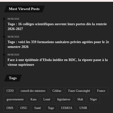
Most Viewed Posts
08/08/2026
Togo : 16 collèges scientifiques ouvrent leurs portes dès la rentrée
2026-2027
08/08/2026
Togo : voici les 359 formations sanitaires privées agréées pour le 2e
semestre 2026
08/08/2026
Face à une épidémie d’Ebola inédite en RDC, la riposte passe à la
vitesse supérieure
Tags
CENI
conseil des ministres
Cédéao
Faure Gnassingbé
France
gouvernement
Kara
Lomé
législatives
Mali
Niger
OMS
ONU
Santé
Togo
UEMOA
UNIR