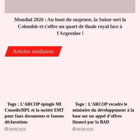
Sages
la
»
Suisse
sort
Mondial 2026 : Au bout du suspense, la Suisse sort la
la
Colombie et s'offre un quart de finale royal face à
Colombie
l'Argentine !
et
s'offre
Articles similaires
un
quart
de
finale
royal
face
à
l'Argentine
!
Togo : L’ARCOP épingle MI
Togo : L’ARCOP recadre le
Conseils/HPL et la société EMT
ministère du développement à la
pour faux documents et fausses
base sur un appel d’offres
déclarations
financé par la BAD
08/08/2026
08/08/2026