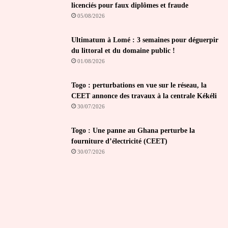
licenciés pour faux diplômes et fraude
05/08/2026
Ultimatum à Lomé : 3 semaines pour déguerpir
du littoral et du domaine public !
01/08/2026
Togo : perturbations en vue sur le réseau, la
CEET annonce des travaux à la centrale Kékéli
30/07/2026
Togo : Une panne au Ghana perturbe la
fourniture d’électricité (CEET)
30/07/2026