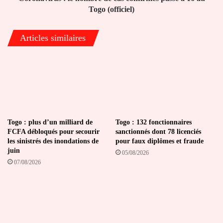
au
Togo (officiel)
Togo
(officiel)
Articles similaires
Togo : plus d’un milliard de
Togo : 132 fonctionnaires
FCFA débloqués pour secourir
sanctionnés dont 78 licenciés
les sinistrés des inondations de
pour faux diplômes et fraude
juin
05/08/2026
07/08/2026