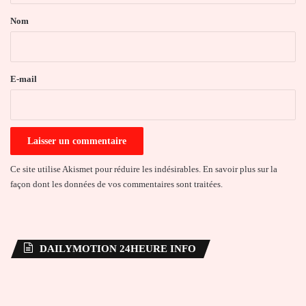
a
Nom
i
r
e
E-mail
*
Ce site utilise Akismet pour réduire les indésirables.
En savoir plus sur la
façon dont les données de vos commentaires sont traitées
.
DAILYMOTION 24HEURE INFO