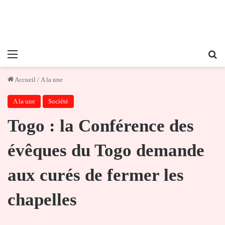
Menu
Re
Accueil
/
A la une
A la une
Société
Togo : la Conférence des
évêques du Togo demande
aux curés de fermer les
chapelles