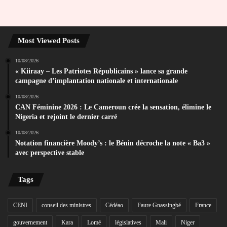
Most Viewed Posts
10/08/2026
« Kiiraay – Les Patriotes Républicains » lance sa grande
campagne d’implantation nationale et internationale
10/08/2026
CAN Féminine 2026 : Le Cameroun crée la sensation, élimine le
Nigeria et rejoint le dernier carré
10/08/2026
Notation financière Moody’s : le Bénin décroche la note « Ba3 »
avec perspective stable
Tags
CENI
conseil des ministres
Cédéao
Faure Gnassingbé
France
gouvernement
Kara
Lomé
législatives
Mali
Niger