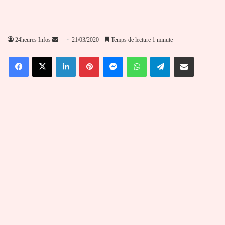
Envoyer
24heures Infos
21/03/2020
Temps de lecture 1 minute
un
Facebook
X
Linkedin
Pinterest
Messenger
WhatsApp
Telegram
Partager par email
courriel