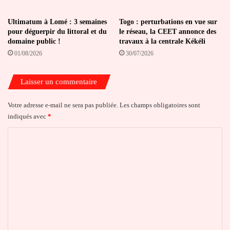
Ultimatum à Lomé : 3 semaines
Togo : perturbations en vue sur
pour déguerpir du littoral et du
le réseau, la CEET annonce des
domaine public !
travaux à la centrale Kékéli
01/08/2026
30/07/2026
Laisser un commentaire
Votre adresse e-mail ne sera pas publiée.
Les champs obligatoires sont
indiqués avec
*
C
o
m
m
e
n
t