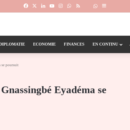
Facebook
X
Linkedin
YouTube
Instagram
WhatsApp
RSS
Suivre la chaîne
Dailymotion
Sidebar (barr
DIPLOMATIE
ECONOMIE
FINANCES
EN CONTINU
se poursuit
u Gnassingbé Eyadéma se