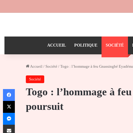
ACCUEIL
POLITIQUE
SOCIÉTÉ
Accueil
/
Société
/
Togo : l’hommage à feu Gnassingbé Eyadéma 
Société
Togo : l’hommage à fe
Facebook
X
poursuit
Messenger
Partager par email