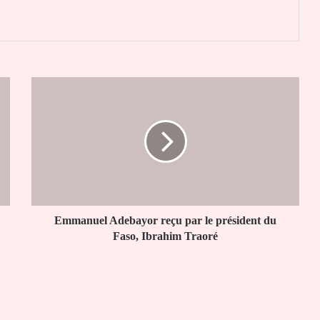
Emmanuel
Adebayor
reçu
par
le
président
du
Faso,
Ibrahim
Traoré
Emmanuel Adebayor reçu par le président du
Faso, Ibrahim Traoré