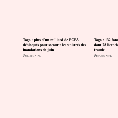
Togo : plus d’un milliard de FCFA
Togo : 132 fon
débloqués pour secourir les sinistrés des
dont 78 licenci
inondations de juin
fraude
07/08/2026
05/08/2026