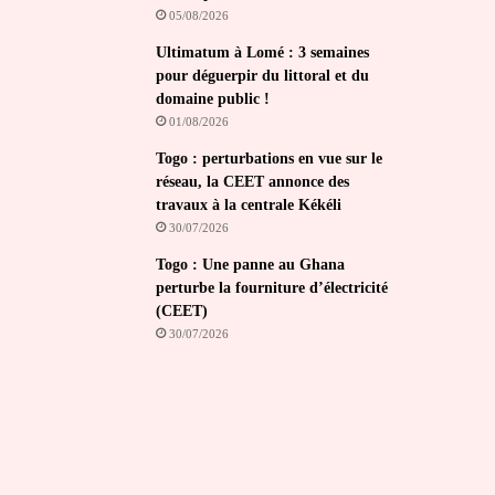
05/08/2026
Ultimatum à Lomé : 3 semaines
pour déguerpir du littoral et du
domaine public !
01/08/2026
Togo : perturbations en vue sur le
réseau, la CEET annonce des
travaux à la centrale Kékéli
30/07/2026
Togo : Une panne au Ghana
perturbe la fourniture d’électricité
(CEET)
30/07/2026