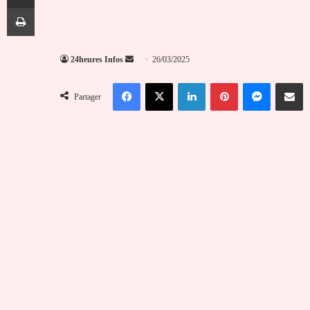
Imprimer
Envoyer
24heures Infos
26/03/2025
un
Facebook
X
Linkedin
Pinterest
Messenger
Partag
courriel
Partager