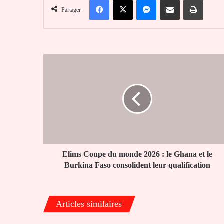
Partager
Elims
Coupe
du
monde
2026
:
le
Ghana
et
le
Elims Coupe du monde 2026 : le Ghana et le
Burkina
Burkina Faso consolident leur qualification
Faso
consolident
leur
Articles similaires
qualification