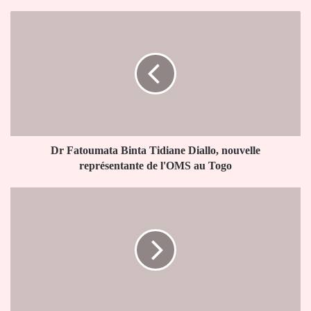
Dr
Fatoumata
Binta
Tidiane
Diallo,
nouvelle
représentante
de
l'OMS
au
Dr Fatoumata Binta Tidiane Diallo, nouvelle
Togo
représentante de l'OMS au Togo
FMI
:
«
les
risques
liés
aux
tensions
sociopolitiques