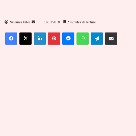
Envoyer
24heures Infos
31/10/2018
2 minutes de lecture
un
Facebook
X
Linkedin
Pinterest
Messenger
WhatsApp
Telegram
Partager par email
courriel