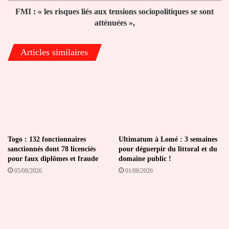
se
FMI : « les risques liés aux tensions sociopolitiques se sont
sont
atténuées »,
atténuées
»,
Articles similaires
Togo : 132 fonctionnaires
Ultimatum à Lomé : 3 semaines
sanctionnés dont 78 licenciés
pour déguerpir du littoral et du
pour faux diplômes et fraude
domaine public !
05/08/2026
01/08/2026