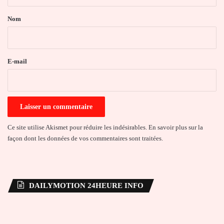
t
a
Nom
i
r
e
E-mail
*
Ce site utilise Akismet pour réduire les indésirables.
En savoir plus sur la
façon dont les données de vos commentaires sont traitées
.
DAILYMOTION 24HEURE INFO