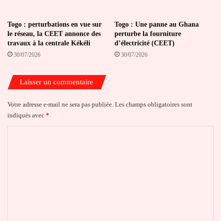
Togo : perturbations en vue sur
Togo : Une panne au Ghana
le réseau, la CEET annonce des
perturbe la fourniture
travaux à la centrale Kékéli
d’électricité (CEET)
30/07/2026
30/07/2026
Laisser un commentaire
Votre adresse e-mail ne sera pas publiée.
Les champs obligatoires sont
indiqués avec
*
C
o
m
m
e
n