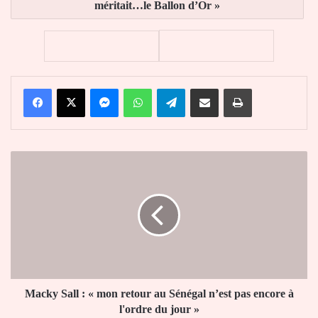
méritait…le Ballon d’Or »
Facebook
X
Messenger
WhatsApp
Telegram
Partager par email
Imprimer
Macky
Sall
:
«
mon
retour
au
Sénégal
n’est
pas
Macky Sall : « mon retour au Sénégal n’est pas encore à
encore
l'ordre du jour »