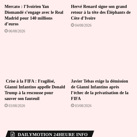
Mercato : l’Ivoirien Yan
Hervé Renard signe son grand
Diomandé s’engage avec le Real
retour à la tête des Éléphants de
Madrid pour 140 millions
Côte d’Ivoire
d’euros
04/08/2026
06/08/2026
Crise à la FIFA : Fragilisé,
Javier Tebas exige la démission
Gianni Infantino appelle Donald
de Gianni Infantino après
Trump à la rescousse pour
l’échec de la privatisation de la
sauver son fauteuil
FIFA
03/08/2026
03/08/2026
DAILYMOTION 24HEURE INFO