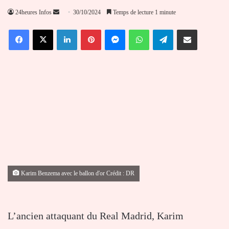
Envoyer
24heures Infos
30/10/2024
Temps de lecture 1 minute
un
Facebook
X
Linkedin
Pinterest
Messenger
WhatsApp
Telegram
Partager par email
courriel
Karim Benzema avec le ballon d'or Crédit : DR
L’ancien attaquant du Real Madrid, Karim