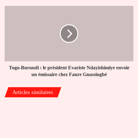
à
l'ordre
Togo-
du
Burundi
jour
:
»
le
président
Evariste
Ndayishimiye
envoie
un
émissaire
Togo-Burundi : le président Evariste Ndayishimiye envoie
chez
un émissaire chez Faure Gnassingbé
Faure
Gnassingbé
Articles similaires