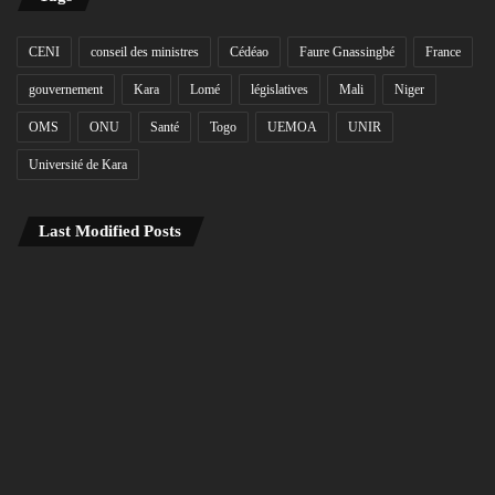
CENI
conseil des ministres
Cédéao
Faure Gnassingbé
France
gouvernement
Kara
Lomé
législatives
Mali
Niger
OMS
ONU
Santé
Togo
UEMOA
UNIR
Université de Kara
Last Modified Posts