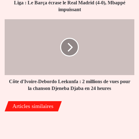
0),
Liga : Le Barça écrase le Real Madrid (4-0), Mbappé
Mbappé
impuissant
impuissant
Côte
d'Ivoire-
Debordo
Leekunfa
:
2
millions
de
vues
pour
Côte d'Ivoire-Debordo Leekunfa : 2 millions de vues pour
la
la chanson Djeneba Djaba en 24 heures
chanson
Djeneba
Articles similaires
Djaba
en
24
heures