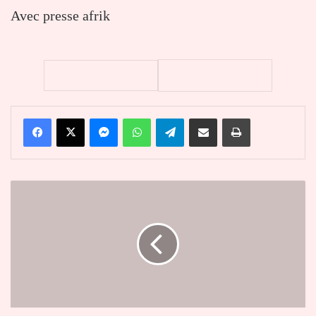
Avec presse afrik
Facebook
X
Messenger
WhatsApp
Telegram
Partager par email
Imprimer
Liga
:
Le
Barça
écrase
le
Real
Madrid
(4-