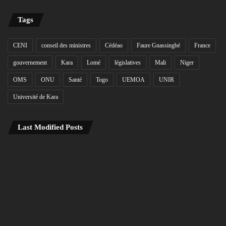
Tags
CENI
conseil des ministres
Cédéao
Faure Gnassingbé
France
gouvernement
Kara
Lomé
législatives
Mali
Niger
OMS
ONU
Santé
Togo
UEMOA
UNIR
Université de Kara
Last Modified Posts