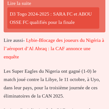
Lire la suite
D3 Togo 2024-2025 : SARA FC et ABOU
OSSE FC qualifiés pour la finale
Lire aussi-
Lybie-Blocage des joueurs du Nigéria à
l’aéroport d’Al Abraq : la CAF annonce une
enquête
Les Super Eagles du Nigeria ont gagné (1-0) le
match joué contre la Libye, le 11 octobre, à Uyo,
dans leur pays, pour la troisième journée de ces
éliminatoires de la CAN 2025.