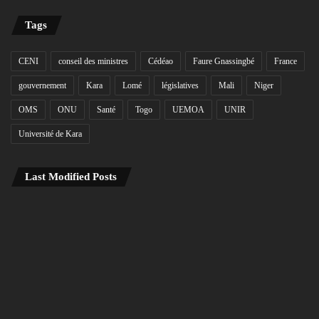
Tags
CENI
conseil des ministres
Cédéao
Faure Gnassingbé
France
gouvernement
Kara
Lomé
législatives
Mali
Niger
OMS
ONU
Santé
Togo
UEMOA
UNIR
Université de Kara
Last Modified Posts