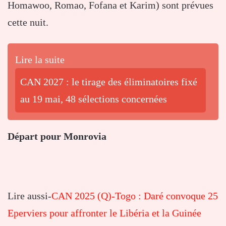
Homawoo, Romao, Fofana et Karim) sont prévues
cette nuit.
Lire la suite
CAN 2027 : le tirage des éliminatoires fixé
au 19 mai, 48 sélections concernées
Départ pour Monrovia
Lire aussi-
CAN 2025 (Q)-Togo : Daré convoque 25
Eperviers pour affronter le Libéria et la Guinée