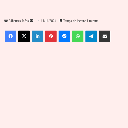
Envoyer
24heures Infos
11/11/2024
Temps de lecture 1 minute
un
Facebook
X
Linkedin
Pinterest
Messenger
WhatsApp
Telegram
Partager par email
courriel