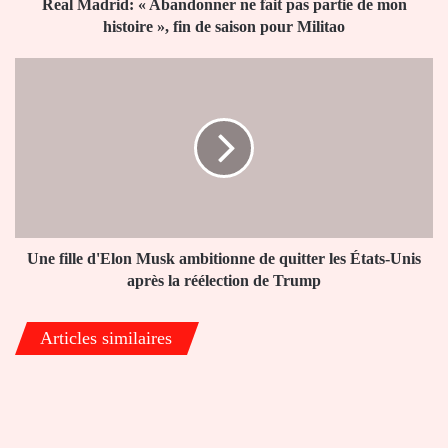
mon
Real Madrid: « Abandonner ne fait pas partie de mon
histoire
histoire », fin de saison pour Militao
»,
fin
Une
de
fille
saison
d'Elon
pour
Musk
Militao
ambitionne
de
quitter
les
États-
Unis
Une fille d'Elon Musk ambitionne de quitter les États-Unis
après
après la réélection de Trump
la
réélection
Articles similaires
de
Trump