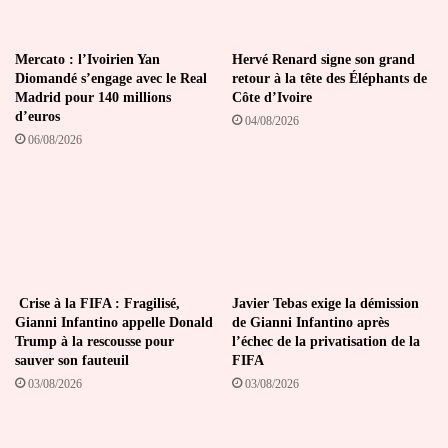
Mercato : l’Ivoirien Yan
Hervé Renard signe son grand
Diomandé s’engage avec le Real
retour à la tête des Éléphants de
Madrid pour 140 millions
Côte d’Ivoire
d’euros
04/08/2026
06/08/2026
Crise à la FIFA : Fragilisé,
Javier Tebas exige la démission
Gianni Infantino appelle Donald
de Gianni Infantino après
Trump à la rescousse pour
l’échec de la privatisation de la
sauver son fauteuil
FIFA
03/08/2026
03/08/2026