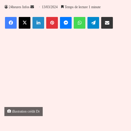
Envoyer
24heures Infos
13/03/2024
Temps de lecture 1 minute
un
Facebook
X
Linkedin
Pinterest
Messenger
WhatsApp
Telegram
Partager par email
courriel
illustration crédit Dr