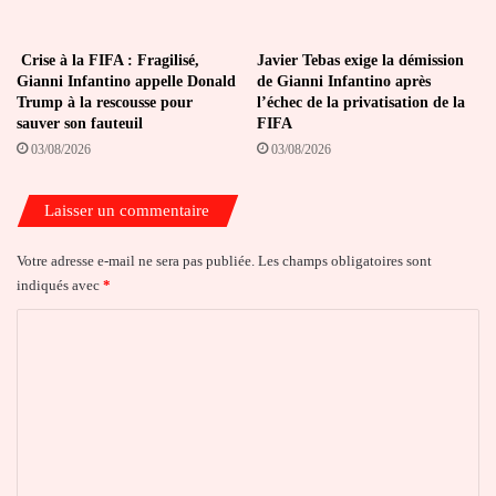
Crise à la FIFA : Fragilisé,
Javier Tebas exige la démission
Gianni Infantino appelle Donald
de Gianni Infantino après
Trump à la rescousse pour
l’échec de la privatisation de la
sauver son fauteuil
FIFA
03/08/2026
03/08/2026
Laisser un commentaire
Votre adresse e-mail ne sera pas publiée.
Les champs obligatoires sont
indiqués avec
*
C
o
m
m
e
n