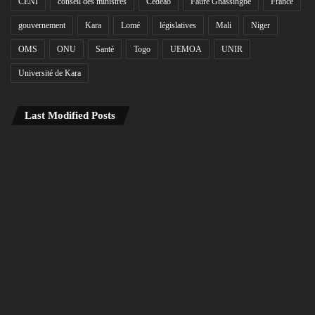
CENI
conseil des ministres
Cédéao
Faure Gnassingbé
France
gouvernement
Kara
Lomé
législatives
Mali
Niger
OMS
ONU
Santé
Togo
UEMOA
UNIR
Université de Kara
Last Modified Posts