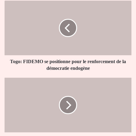
Togo:
FIDEMO
se
positionne
pour
le
renforcement
de
la
démocratie
Togo: FIDEMO se positionne pour le renforcement de la
endogène
démocratie endogène
Mort
de
Mohbad
au
Nigéria:
son
ami
d’enfance
Primeboy