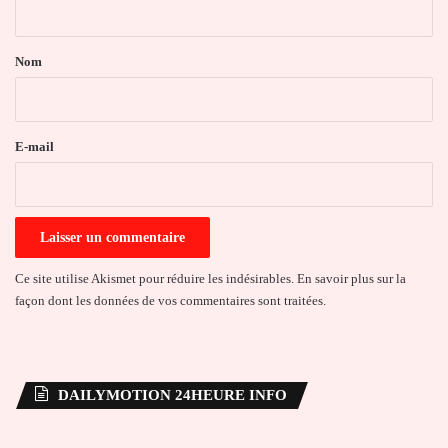
t
a
Nom
i
r
e
E-mail
*
Ce site utilise Akismet pour réduire les indésirables.
En savoir plus sur la
façon dont les données de vos commentaires sont traitées
.
DAILYMOTION 24HEURE INFO