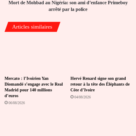
arrêté
Mort de Mohbad au Nigéria: son ami d’enfance Primeboy
par
arrêté par la police
la
police
Articles similaires
Mercato : l’Ivoirien Yan
Hervé Renard signe son grand
Diomandé s’engage avec le Real
retour à la tête des Éléphants de
Madrid pour 140 millions
Côte d’Ivoire
d’euros
04/08/2026
06/08/2026