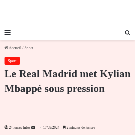
Menu
Re
Accueil
/
Sport
Sport
Le Real Madrid met Kylian
Mbappé sous pression
Envoyer
24heures Infos
17/09/2024
2 minutes de lecture
un