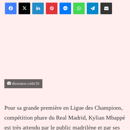
Facebook
X
Linkedin
Pinterest
Messenger
WhatsApp
Telegram
Partager par email
courriel
illustration crédit Dr
Pour sa grande première en Ligue des Champions,
compétition phare du Real Madrid, Kylian Mbappé
est très attendu par le public madrilène et par ses