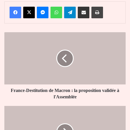
Facebook
X
Messenger
WhatsApp
Telegram
Partager par email
Imprimer
France-
Destitution
de
Macron
:
la
proposition
validée
à
l'Assemblée
France-Destitution de Macron : la proposition validée à
l'Assemblée
Délinquance
fiscale
et
financière