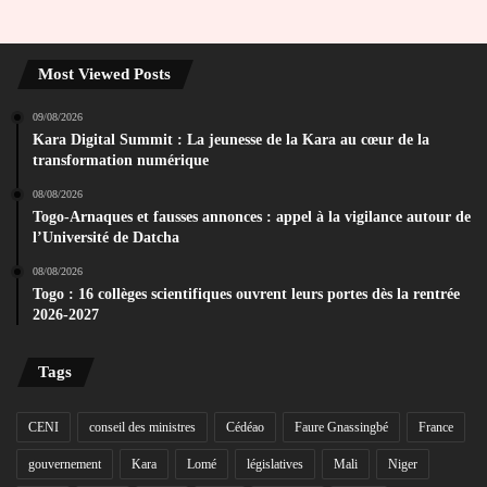
Most Viewed Posts
09/08/2026
Kara Digital Summit : La jeunesse de la Kara au cœur de la
transformation numérique
08/08/2026
Togo-Arnaques et fausses annonces : appel à la vigilance autour de
l’Université de Datcha
08/08/2026
Togo : 16 collèges scientifiques ouvrent leurs portes dès la rentrée
2026-2027
Tags
CENI
conseil des ministres
Cédéao
Faure Gnassingbé
France
gouvernement
Kara
Lomé
législatives
Mali
Niger