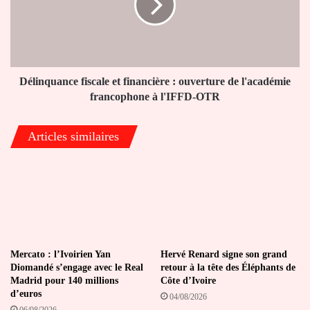
:
ouverture
de
l'académie
francophone
à
Délinquance fiscale et financière : ouverture de l'académie
l'IFFD-
francophone à l'IFFD-OTR
OTR
Articles similaires
Mercato : l’Ivoirien Yan
Hervé Renard signe son grand
Diomandé s’engage avec le Real
retour à la tête des Éléphants de
Madrid pour 140 millions
Côte d’Ivoire
d’euros
04/08/2026
06/08/2026