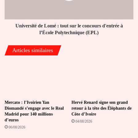
le
concours
d'entrée
à
Université de Lomé : tout sur le concours d'entrée à
l’École
l’École Polytechnique (EPL)
Polytechnique
(EPL)
Articles similaires
Mercato : l’Ivoirien Yan
Hervé Renard signe son grand
Diomandé s’engage avec le Real
retour à la tête des Éléphants de
Madrid pour 140 millions
Côte d’Ivoire
d’euros
04/08/2026
06/08/2026