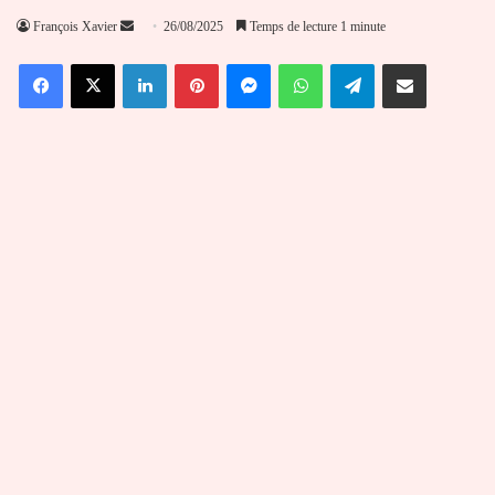
Envoyer
François Xavier
26/08/2025
Temps de lecture 1 minute
un
Facebook
X
Linkedin
Pinterest
Messenger
WhatsApp
Telegram
Partager par email
courriel