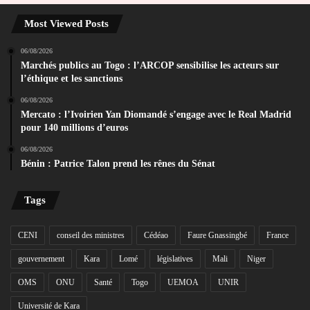
Most Viewed Posts
06/08/2026
Marchés publics au Togo : l’ARCOP sensibilise les acteurs sur
l’éthique et les sanctions
06/08/2026
Mercato : l’Ivoirien Yan Diomandé s’engage avec le Real Madrid
pour 140 millions d’euros
06/08/2026
Bénin : Patrice Talon prend les rênes du Sénat
Tags
CENI
conseil des ministres
Cédéao
Faure Gnassingbé
France
gouvernement
Kara
Lomé
législatives
Mali
Niger
OMS
ONU
Santé
Togo
UEMOA
UNIR
Université de Kara