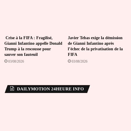
Crise à la FIFA : Fragilisé,
Javier Tebas exige la démission
Gianni Infantino appelle Donald
de Gianni Infantino après
Trump à la rescousse pour
l’échec de la privatisation de la
sauver son fauteuil
FIFA
03/08/2026
03/08/2026
DAILYMOTION 24HEURE INFO