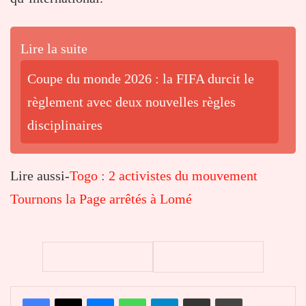
Lire la suite
Coupe du monde 2026 : la FIFA durcit le
règlement avec deux nouvelles règles
disciplinaires
Lire aussi-
Togo : 2 activistes du mouvement
Tournons la Page arrêtés à Lomé
Facebook
X
Messenger
WhatsApp
Telegram
Partager par email
Imprimer