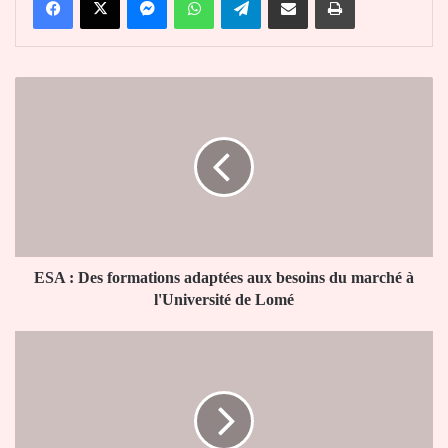
ESA
:
Des
formations
adaptées
aux
besoins
du
marché
à
ESA : Des formations adaptées aux besoins du marché à
l'Université
l'Université de Lomé
de
Lomé
Université
de
Lomé
:
tout
sur