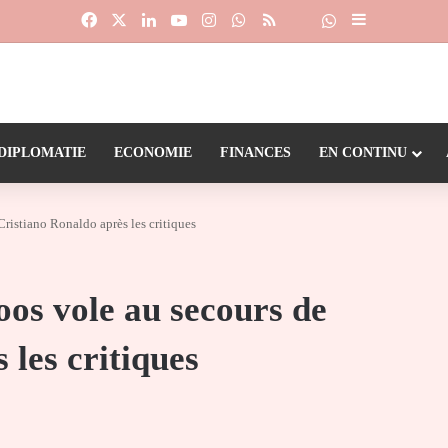
Facebook
X
Linkedin
YouTube
Instagram
WhatsApp
RSS
Suivre la chaîne
Dailymotion
Sidebar (barr
DIPLOMATIE
ECONOMIE
FINANCES
EN CONTINU
ristiano Ronaldo après les critiques
os vole au secours de
 les critiques