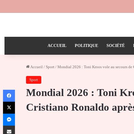
ACCUEIL
POLITIQUE
SOCIÉTÉ
Accueil
/
Sport
/
Mondial 2026 : Toni Kroos vole au secours de C
Sport
Mondial 2026 : Toni Kro
Facebook
X
Cristiano Ronaldo après
Messenger
Partager par email