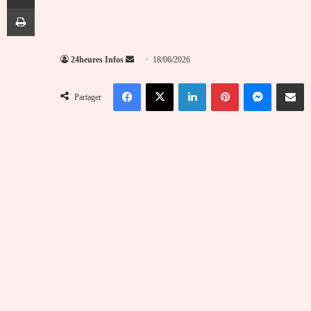
Imprimer
Envoyer
24heures Infos
18/06/2026
un
Facebook
X
Linkedin
Pinterest
Messenger
Partag
courriel
Partager