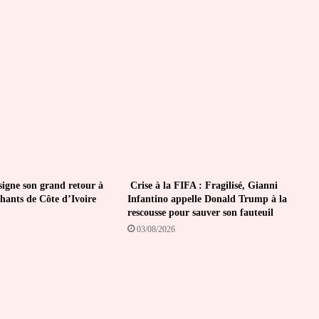
d’entrée
au
Canada
igne son grand retour à
Crise à la FIFA : Fragilisé, Gianni
phants de Côte d’Ivoire
Infantino appelle Donald Trump à la
rescousse pour sauver son fauteuil
03/08/2026