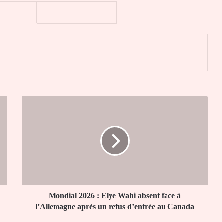
er
Mondial
2026
:
Elye
Wahi
absent
face
à
l’Allemagne
après
Mondial 2026 : Elye Wahi absent face à
un
l’Allemagne après un refus d’entrée au Canada
refus