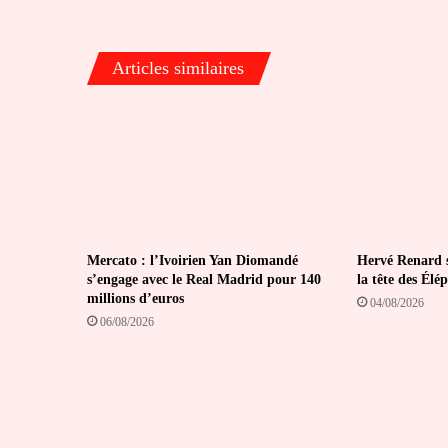
sur
la
poursuite
Articles similaires
des
activités
Mercato : l’Ivoirien Yan Diomandé
Hervé Renard s
s’engage avec le Real Madrid pour 140
la tête des Élé
millions d’euros
04/08/2026
06/08/2026