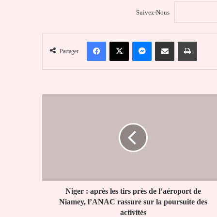
Suivez-Nous
Facebook
X
Messenger
Partager par email
Imprim
Partager
Niger
:
après
les
tirs
près
de
l’aéroport
de
Niamey,
Niger : après les tirs près de l’aéroport de
l’ANAC
Niamey, l’ANAC rassure sur la poursuite des
rassure
activités