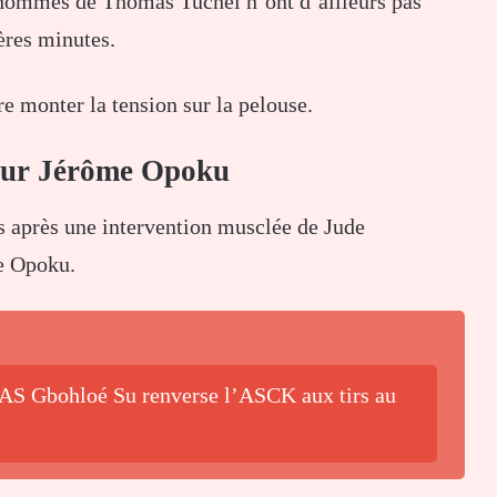
s hommes de Thomas Tuchel n’ont d’ailleurs pas
ères minutes.
re monter la tension sur la pelouse.
 sur Jérôme Opoku
s après une intervention musclée de Jude
e Opoku.
l’AS Gbohloé Su renverse l’ASCK aux tirs au