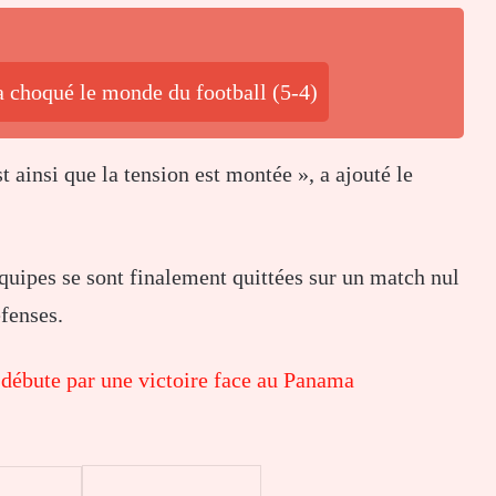
a choqué le monde du football (5-4)
t ainsi que la tension est montée », a ajouté le
quipes se sont finalement quittées sur un match nul
fenses.
débute par une victoire face au Panama