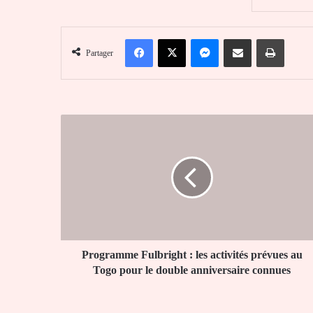
Facebook
X
Messenger
Partager par email
Imprim
Partager
Programme
Fulbright
:
les
activités
prévues
au
Togo
pour
le
Programme Fulbright : les activités prévues au
double
Togo pour le double anniversaire connues
anniversaire
connues