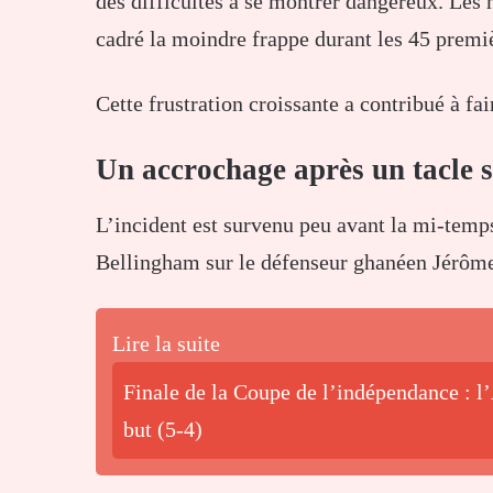
des difficultés à se montrer dangereux. Le
cadré la moindre frappe durant les 45 premi
Cette frustration croissante a contribué à fai
Un accrochage après un tacle
L’incident est survenu peu avant la mi-temp
Bellingham sur le défenseur ghanéen Jérôm
Lire la suite
Finale de la Coupe de l’indépendance : 
but (5-4)