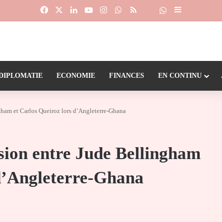
Facebook
X
Linkedin
YouTube
Instagram
WhatsApp
RSS
Suivre la chaîne
Dailymotion
Sidebar (barr
DIPLOMATIE
ECONOMIE
FINANCES
EN CONTINU
gham et Carlos Queiroz lors d’Angleterre-Ghana
sion entre Jude Bellingham
 d’Angleterre-Ghana