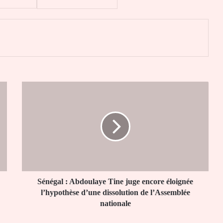
er
Sénégal
:
Abdoulaye
Tine
juge
encore
éloignée
l’hypothèse
d’une
dissolution
Sénégal : Abdoulaye Tine juge encore éloignée
de
l’hypothèse d’une dissolution de l’Assemblée
l’Assemblée
nationale
nationale