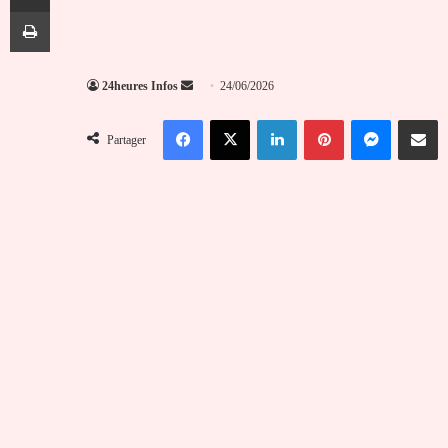
Imprimer
Envoyer
24heures Infos
24/06/2026
un
Facebook
X
Linkedin
Pinterest
Messenger
Partag
courriel
Partager