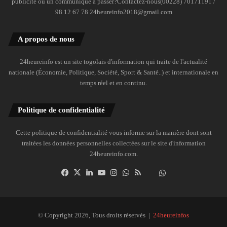
publicité ou un communiqué à passer?Contactez-nous(00228) 70171191 /
98 12 67 78 24heureinfo2018@gmail.com
A propos de nous
24heureinfo est un site togolais d'information qui traite de l'actualité
nationale (Économie, Politique, Société, Sport & Santé..) et internationale en
temps réel et en continu.
Politique de confidentialité
Cette politique de confidentialité vous informe sur la manière dont sont
traitées les données personnelles collectées sur le site d'information
24heureinfo.com.
Facebook
X
Linkedin
YouTube
Instagram
WhatsApp
RSS
Dailymotion
Suivre
la
chaîne
24heureinfo
© Copyright 2026, Tous droits réservés |
24heureinfos
sur