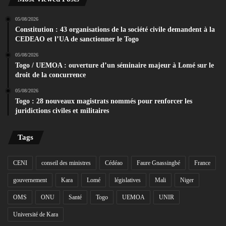
05/08/2026
Constitution : 43 organisations de la société civile demandent à la
CEDEAO et l’UA de sanctionner le Togo
05/08/2026
Togo / UEMOA : ouverture d’un séminaire majeur à Lomé sur le
droit de la concurrence
05/08/2026
Togo : 28 nouveaux magistrats nommés pour renforcer les
juridictions civiles et militaires
Tags
CENI
conseil des ministres
Cédéao
Faure Gnassingbé
France
gouvernement
Kara
Lomé
législatives
Mali
Niger
OMS
ONU
Santé
Togo
UEMOA
UNIR
Université de Kara