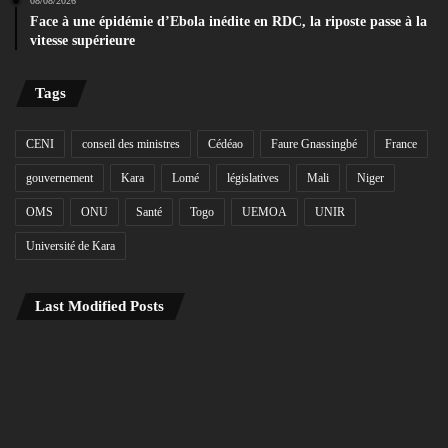
08/08/2026
Face à une épidémie d’Ebola inédite en RDC, la riposte passe à la
vitesse supérieure
Tags
CENI
conseil des ministres
Cédéao
Faure Gnassingbé
France
gouvernement
Kara
Lomé
législatives
Mali
Niger
OMS
ONU
Santé
Togo
UEMOA
UNIR
Université de Kara
Last Modified Posts