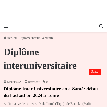
Menu
Re
Accueil
/
Diplôme interuniversitaire
Diplôme
interuniversitaire
Santé
Moulika SAT
10/06/2024
0
Diplôme Inter Universitaire en e-Santé: début
du hackathon 2024 à Lomé
A l’initiative des universités de Lomé (Togo), de Bamako (Mali),