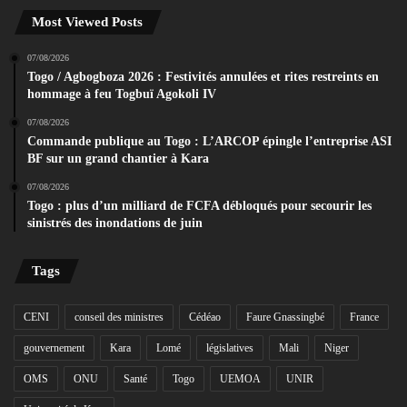
Most Viewed Posts
07/08/2026
Togo / Agbogboza 2026 : Festivités annulées et rites restreints en
hommage à feu Togbuï Agokoli IV
07/08/2026
Commande publique au Togo : L’ARCOP épingle l’entreprise ASI
BF sur un grand chantier à Kara
07/08/2026
Togo : plus d’un milliard de FCFA débloqués pour secourir les
sinistrés des inondations de juin
Tags
CENI
conseil des ministres
Cédéao
Faure Gnassingbé
France
gouvernement
Kara
Lomé
législatives
Mali
Niger
OMS
ONU
Santé
Togo
UEMOA
UNIR