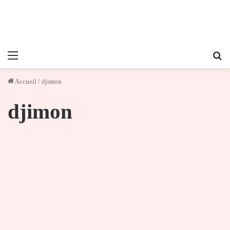
Menu
Re
Accueil
/
djimon
djimon