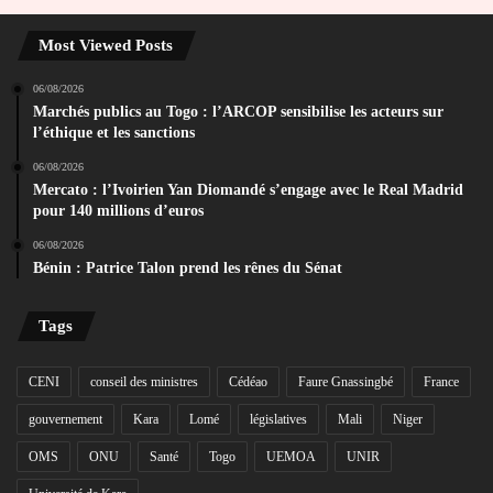
Most Viewed Posts
06/08/2026
Marchés publics au Togo : l’ARCOP sensibilise les acteurs sur
l’éthique et les sanctions
06/08/2026
Mercato : l’Ivoirien Yan Diomandé s’engage avec le Real Madrid
pour 140 millions d’euros
06/08/2026
Bénin : Patrice Talon prend les rênes du Sénat
Tags
CENI
conseil des ministres
Cédéao
Faure Gnassingbé
France
gouvernement
Kara
Lomé
législatives
Mali
Niger
OMS
ONU
Santé
Togo
UEMOA
UNIR