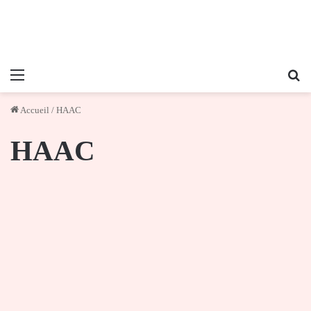
Menu
Re
Accueil
/
HAAC
HAAC