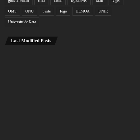
gouvernement
Kara
Lomé
législatives
Mali
Niger
OMS
ONU
Santé
Togo
UEMOA
UNIR
Université de Kara
Last Modified Posts