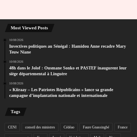
Most Viewed Posts
10/08/2026
Invectives politiques au Sénégal : Hamidou Anne recadre Mary
Teuw Niane
10/08/2026
48h dans le Jolof : Ousmane Sonko et PASTEF inaugurent leur
siège départemental à Linguère
10/08/2026
« Kiiraay – Les Patriotes Républicains » lance sa grande
campagne d’implantation nationale et internationale
Tags
CENI
conseil des ministres
Cédéao
Faure Gnassingbé
France