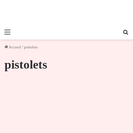
Menu
Re
Accueil
/
pistolets
pistolets