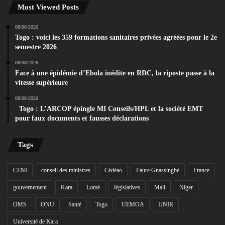
Most Viewed Posts
08/08/2026
Togo : voici les 359 formations sanitaires privées agréées pour le 2e
semestre 2026
08/08/2026
Face à une épidémie d’Ebola inédite en RDC, la riposte passe à la
vitesse supérieure
08/08/2026
Togo : L’ARCOP épingle MI Conseils/HPL et la société EMT
pour faux documents et fausses déclarations
Tags
CENI
conseil des ministres
Cédéao
Faure Gnassingbé
France
gouvernement
Kara
Lomé
législatives
Mali
Niger
OMS
ONU
Santé
Togo
UEMOA
UNIR
Université de Kara