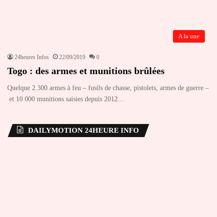
A la une
24heures Infos
22/09/2019
0
Togo : des armes et munitions brûlées
Quelque 2.300 armes à feu – fusils de chasse, pistolets, armes de guerre –
et 10 000 munitions saisies depuis 2012…
DAILYMOTION 24HEURE INFO