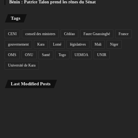
Bénin : Patrice Talon prend les rênes du Sénat
Tags
CENI
conseil des ministres
Cédéao
Faure Gnassingbé
France
gouvernement
Kara
Lomé
législatives
Mali
Niger
OMS
ONU
Santé
Togo
UEMOA
UNIR
Université de Kara
Last Modified Posts