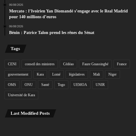
06/08/2026
Mercato : l’Ivoirien Yan Diomandé s’engage avec le Real Madrid
pour 140 millions d’euros
06/08/2026
Bénin : Patrice Talon prend les rênes du Sénat
Tags
CENI
conseil des ministres
Cédéao
Faure Gnassingbé
France
gouvernement
Kara
Lomé
législatives
Mali
Niger
OMS
ONU
Santé
Togo
UEMOA
UNIR
Université de Kara
Last Modified Posts