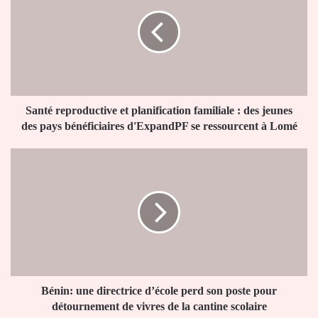
et
planification
familiale
:
des
jeunes
des
pays
Santé reproductive et planification familiale : des jeunes
bénéficiaires
des pays bénéficiaires d'ExpandPF se ressourcent à Lomé
d'ExpandPF
se
Bénin:
ressourcent
une
à
directrice
Lomé
d’école
perd
son
poste
pour
détournement
de
Bénin: une directrice d’école perd son poste pour
vivres
détournement de vivres de la cantine scolaire