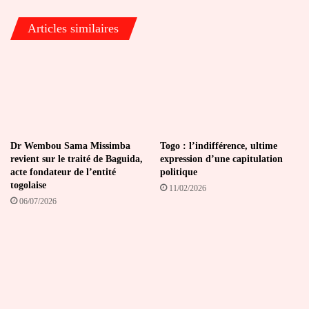
de
la
Articles similaires
cantine
scolaire
Dr Wembou Sama Missimba
Togo : l’indifférence, ultime
revient sur le traité de Baguida,
expression d’une capitulation
acte fondateur de l’entité
politique
togolaise
11/02/2026
06/07/2026