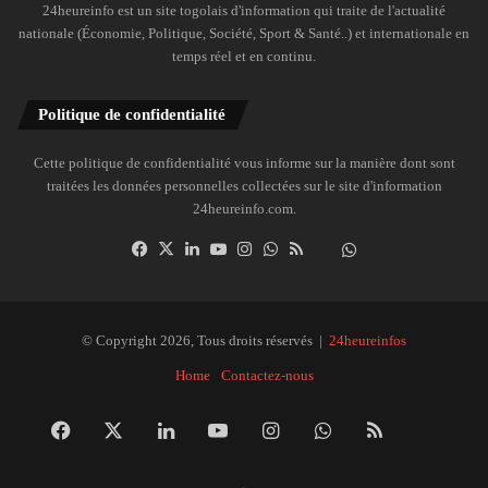
24heureinfo est un site togolais d'information qui traite de l'actualité
nationale (Économie, Politique, Société, Sport & Santé..) et internationale en
temps réel et en continu.
Politique de confidentialité
Cette politique de confidentialité vous informe sur la manière dont sont
traitées les données personnelles collectées sur le site d'information
24heureinfo.com.
Facebook
X
Linkedin
YouTube
Instagram
WhatsApp
RSS
Dailymotion
Suivre
la
chaîne
24heureinfo
© Copyright 2026, Tous droits réservés |
24heureinfos
sur
Home
Contactez-nous
WhatsApp
Facebook
X
Linkedin
YouTube
Instagram
WhatsApp
RSS
Dai