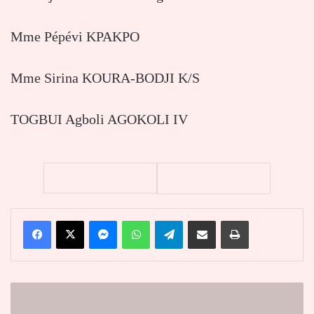
Mme Pépévi ΚΡΑΚΡΟ
Mme Sirina KOURA-BODJI K/S
TOGBUI Agboli AGOKOLI IV
Facebook
X
Messenger
WhatsApp
Telegram
Partager par email
Imprimer
Santé
reproductive