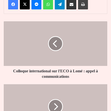
Colloque
international
sur
l'ECO
à
Lomé
:
appel
à
communications
Colloque international sur l'ECO à Lomé : appel à
communications
Atcholi
Aklesso,
SE
UNIR
à