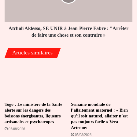
Jean-
Pierre
Fabre
:
"Arrêter
Atcholi Aklesso, SE UNIR à Jean-Pierre Fabre : "Arrêter
de
de faire une chose et son contraire »
faire
une
Articles similaires
chose
et
son
contraire
»
Togo : Le ministère de la Santé
Semaine mondiale de
alerte sur les dangers des
l’allaitement maternel : « Bien
boissons énergisantes, liqueurs
qu’il soit naturel, allaiter n’est
artisanales et psychotropes
pas toujours facile » Vera
Artemov
05/08/2026
05/08/2026