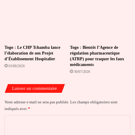
Togo : Le CHP Tchamba lance
Togo : Bientôt l’Agence de
l’élaboration de son Projet
régulation pharmaceutique
d’Établissement Hospitalier
(ATRP) pour traquer les faux
médicaments
03/08/2026
30/07/2026
Laisser un commentaire
Votre adresse e-mail ne sera pas publiée.
Les champs obligatoires sont
indiqués avec
*
C
o