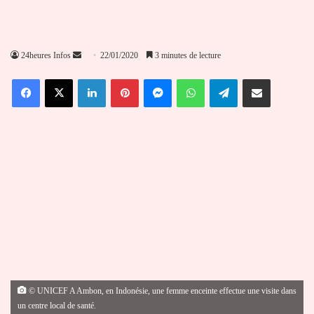
Envoyer
24heures Infos
22/01/2020
3 minutes de lecture
un
Facebook
X
Linkedin
Pinterest
Messenger
WhatsApp
Telegram
Partager par email
courriel
© UNICEF A Ambon, en Indonésie, une femme enceinte effectue une visite dans
un centre local de santé.