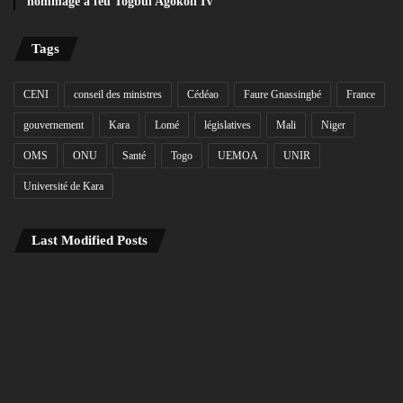
hommage à feu Togbuï Agokoli IV
Tags
CENI
conseil des ministres
Cédéao
Faure Gnassingbé
France
gouvernement
Kara
Lomé
législatives
Mali
Niger
OMS
ONU
Santé
Togo
UEMOA
UNIR
Université de Kara
Last Modified Posts