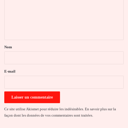
m
m
e
n
t
a
Nom
i
r
e
E-mail
*
Ce site utilise Akismet pour réduire les indésirables.
En savoir plus sur la
façon dont les données de vos commentaires sont traitées
.