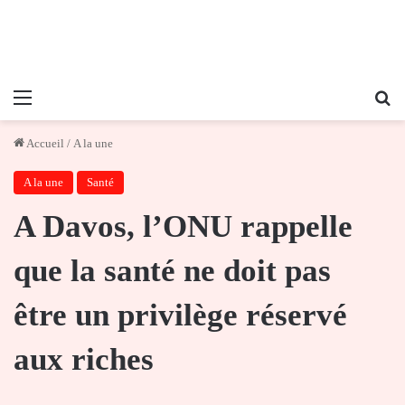
Menu
Re
Accueil
/
A la une
A la une
Santé
A Davos, l’ONU rappelle
que la santé ne doit pas
être un privilège réservé
aux riches