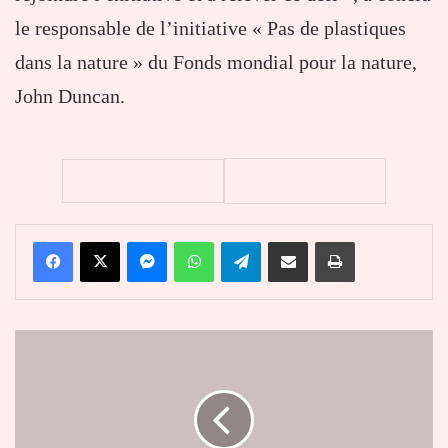
le responsable de l’initiative « Pas de plastiques
dans la nature » du Fonds mondial pour la nature,
John Duncan.
Facebook
X
Messenger
WhatsApp
Telegram
Partager par email
Imprimer
Infographie
:
où
en
est-
on