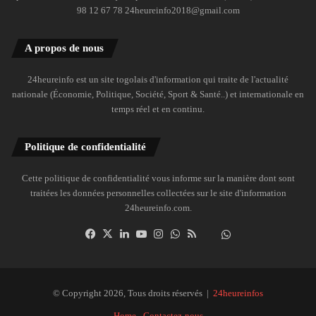
98 12 67 78 24heureinfo2018@gmail.com
A propos de nous
24heureinfo est un site togolais d'information qui traite de l'actualité
nationale (Économie, Politique, Société, Sport & Santé..) et internationale en
temps réel et en continu.
Politique de confidentialité
Cette politique de confidentialité vous informe sur la manière dont sont
traitées les données personnelles collectées sur le site d'information
24heureinfo.com.
Facebook
X
Linkedin
YouTube
Instagram
WhatsApp
RSS
Dailymotion
Suivre
la
chaîne
24heureinfo
© Copyright 2026, Tous droits réservés |
24heureinfos
sur
Home
Contactez-nous