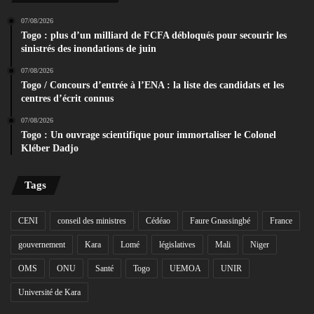
07/08/2026
Togo : plus d’un milliard de FCFA débloqués pour secourir les
sinistrés des inondations de juin
07/08/2026
Togo / Concours d’entrée à l’ENA : la liste des candidats et les
centres d’écrit connus
07/08/2026
Togo : Un ouvrage scientifique pour immortaliser le Colonel
Kléber Dadjo
Tags
CENI
conseil des ministres
Cédéao
Faure Gnassingbé
France
gouvernement
Kara
Lomé
législatives
Mali
Niger
OMS
ONU
Santé
Togo
UEMOA
UNIR
Université de Kara