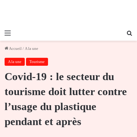
Menu
Re
Accueil
/
A la une
A la une
Tourisme
Covid-19 : le secteur du
tourisme doit lutter contre
l’usage du plastique
pendant et après