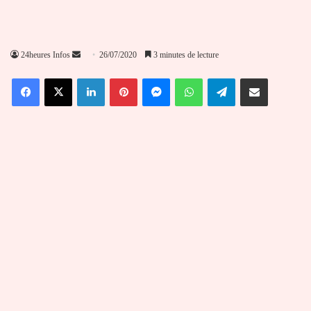
Envoyer
24heures Infos
26/07/2020
3 minutes de lecture
un
Facebook
X
Linkedin
Pinterest
Messenger
WhatsApp
Telegram
Partager par email
courriel