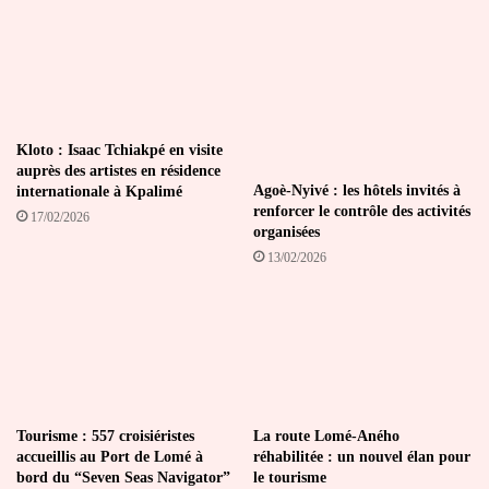
Kloto : Isaac Tchiakpé en visite
auprès des artistes en résidence
Agoè-Nyivé : les hôtels invités à
internationale à Kpalimé
renforcer le contrôle des activités
17/02/2026
organisées
13/02/2026
Tourisme : 557 croisiéristes
La route Lomé-Aného
accueillis au Port de Lomé à
réhabilitée : un nouvel élan pour
bord du “Seven Seas Navigator”
le tourisme