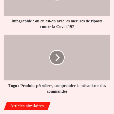
avec
les
mesures
de
Infographie : où en est-on avec les mesures de riposte
riposte
contre la Covid-19?
contre
la
Togo
Covid-
:
19?
Produits
pétroliers,
comprendre
le
mécanisme
des
commandes
Togo : Produits pétroliers, comprendre le mécanisme des
commandes
Articles similaires