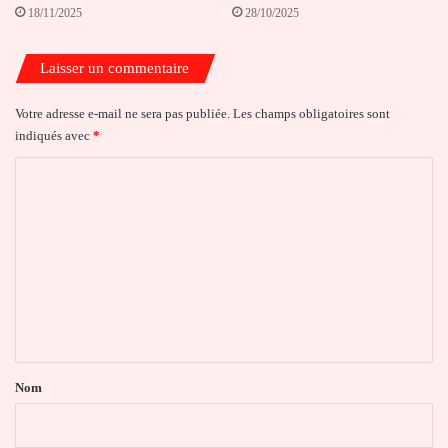
18/11/2025
28/10/2025
Laisser un commentaire
Votre adresse e-mail ne sera pas publiée.
Les champs obligatoires sont
indiqués avec
*
C
o
m
m
e
n
t
a
Nom
i
r