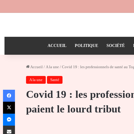
ACCUEIL
POLITIQUE
SOCIÉTÉ
Accueil
/
A la une
/
Covid 19 : les professionnels de santé au Tog
A la une
Santé
Facebook
Covid 19 : les professio
X
paient le lourd tribut
Messenger
Partager par email