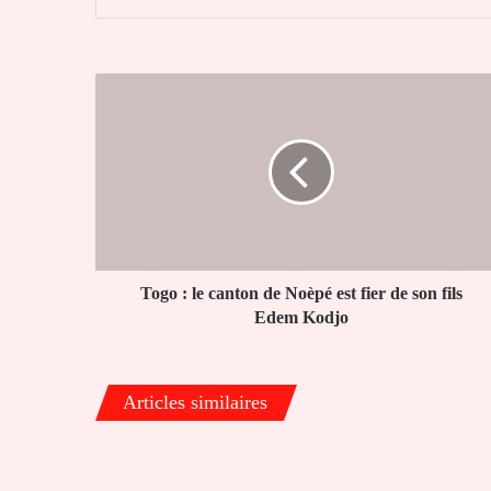
Togo
:
le
canton
de
Noèpé
est
fier
de
son
Togo : le canton de Noèpé est fier de son fils
fils
Edem Kodjo
Edem
Kodjo
Articles similaires