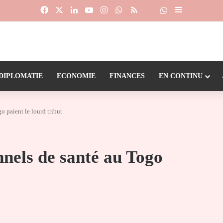
Facebook
X
Linkedin
YouTube
Instagram
WhatsApp
RSS
Suivre la chaîne
Dailymotion
Sidebar (barr
DIPLOMATIE
ECONOMIE
FINANCES
EN CONTINU
o paient le lourd tribut
nnels de santé au Togo