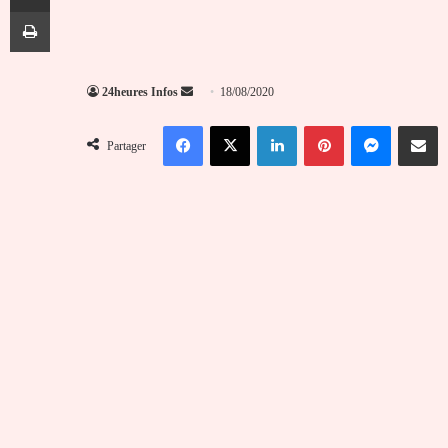
Imprimer
Envoyer
24heures Infos
18/08/2020
un
Facebook
X
Linkedin
Pinterest
Messenger
Partag
courriel
Partager