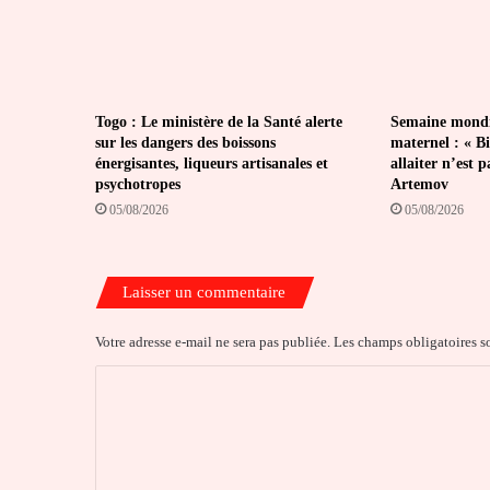
Togo : Le ministère de la Santé alerte
Semaine mondia
sur les dangers des boissons
maternel : « Bi
énergisantes, liqueurs artisanales et
allaiter n’est 
psychotropes
Artemov
05/08/2026
05/08/2026
Laisser un commentaire
Votre adresse e-mail ne sera pas publiée.
Les champs obligatoires s
C
o
m
m