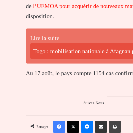
de
l’UEMOA pour acquérir de nouveaux mat
disposition.
Lire la suite
Togo : mobilisation nationale à Afagnan p
Au 17 août, le pays compte 1154 cas confirm
Suivez-Nous
Facebook
X
Messenger
Partager par email
Imprim
Partager