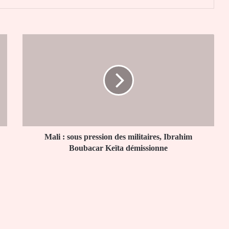
Mali
:
sous
pression
des
militaires,
Ibrahim
Boubacar
Keïta
démissionne
Mali : sous pression des militaires, Ibrahim
Boubacar Keïta démissionne