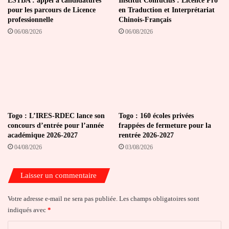
ESTBA : appel à candidatures
Institut Confucius : Licence Pro
pour les parcours de Licence
en Traduction et Interprétariat
professionnelle
Chinois-Français
06/08/2026
06/08/2026
Togo : L’IRES-RDEC lance son
Togo : 160 écoles privées
concours d’entrée pour l’année
frappées de fermeture pour la
académique 2026-2027
rentrée 2026-2027
04/08/2026
03/08/2026
Laisser un commentaire
Votre adresse e-mail ne sera pas publiée.
Les champs obligatoires sont
indiqués avec
*
C