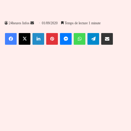
Envoyer
24heures Infos
01/09/2020
Temps de lecture 1 minute
un
Facebook
X
Linkedin
Pinterest
Messenger
WhatsApp
Telegram
Partager par email
courriel