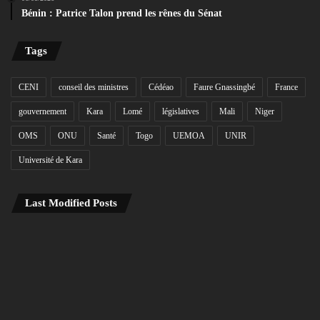
Bénin : Patrice Talon prend les rênes du Sénat
Tags
CENI
conseil des ministres
Cédéao
Faure Gnassingbé
France
gouvernement
Kara
Lomé
législatives
Mali
Niger
OMS
ONU
Santé
Togo
UEMOA
UNIR
Université de Kara
Last Modified Posts