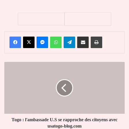
Facebook
X
Messenger
WhatsApp
Telegram
Partager par email
Imprimer
Togo
:
l'ambassade
U.S
se
rapproche
des
citoyens
avec
usatogo-
Togo : l'ambassade U.S se rapproche des citoyens avec
blog.com
usatogo-blog.com