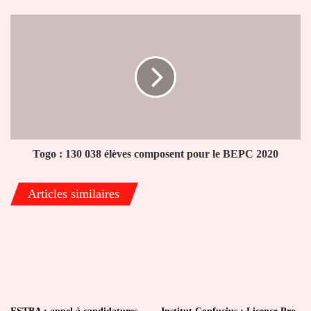
Togo
:
130
038
élèves
composent
pour
le
BEPC
2020
Togo : 130 038 élèves composent pour le BEPC 2020
Articles similaires