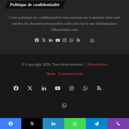
Politique de confidentialité
Cette politique de confidentialité vous informe sur la manière dont sont
traitées les données personnelles collectées sur le site d'information
24heureinfo.com.
Facebook
X
Linkedin
YouTube
Instagram
WhatsApp
RSS
Dailymotion
Suivre
la
chaîne
24heureinfo
© Copyright 2026, Tous droits réservés |
24heureinfos
sur
Home
Contactez-nous
WhatsApp
Facebook
X
Linkedin
YouTube
Instagram
WhatsApp
RSS
Dai
Suivre
la