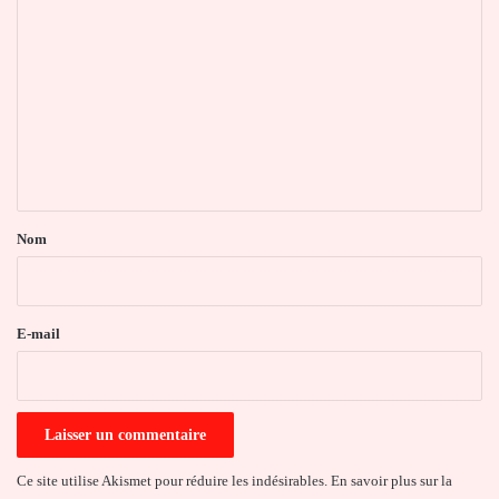
o
m
m
e
n
t
a
Nom
i
r
e
E-mail
*
Ce site utilise Akismet pour réduire les indésirables.
En savoir plus sur la