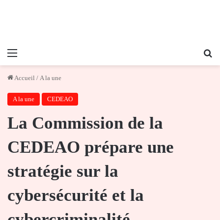
Menu
Re
Accueil
/
A la une
A la une
CEDEAO
La Commission de la
CEDEAO prépare une
stratégie sur la
cybersécurité et la
cybercriminalité