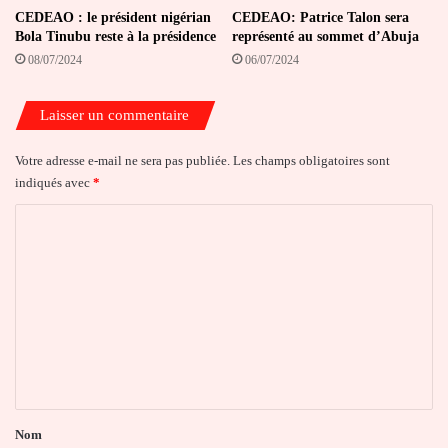
CEDEAO : le président nigérian
CEDEAO: Patrice Talon sera
Bola Tinubu reste à la présidence
représenté au sommet d’Abuja
08/07/2024
06/07/2024
Laisser un commentaire
Votre adresse e-mail ne sera pas publiée.
Les champs obligatoires sont
indiqués avec
*
C
o
m
m
e
n
t
a
Nom