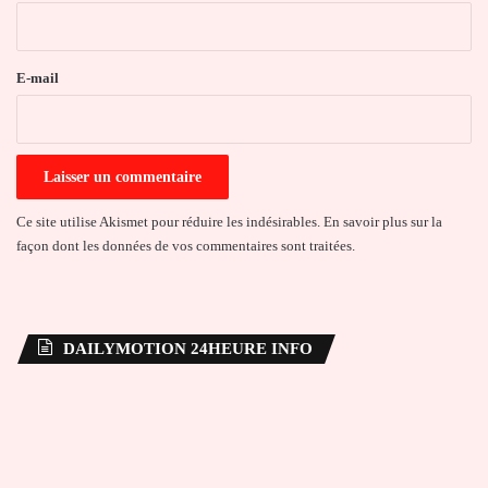
i
r
e
E-mail
*
Ce site utilise Akismet pour réduire les indésirables.
En savoir plus sur la
façon dont les données de vos commentaires sont traitées
.
DAILYMOTION 24HEURE INFO