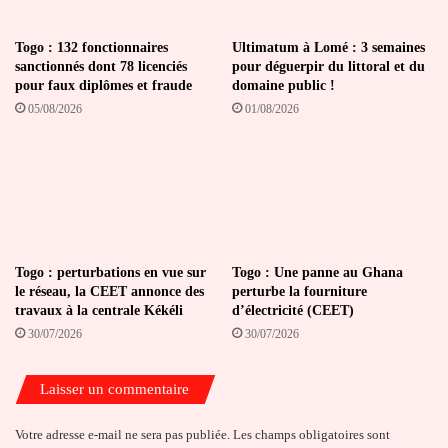
Togo : 132 fonctionnaires
Ultimatum à Lomé : 3 semaines
sanctionnés dont 78 licenciés
pour déguerpir du littoral et du
pour faux diplômes et fraude
domaine public !
05/08/2026
01/08/2026
Togo : perturbations en vue sur
Togo : Une panne au Ghana
le réseau, la CEET annonce des
perturbe la fourniture
travaux à la centrale Kékéli
d’électricité (CEET)
30/07/2026
30/07/2026
Laisser un commentaire
Votre adresse e-mail ne sera pas publiée.
Les champs obligatoires sont