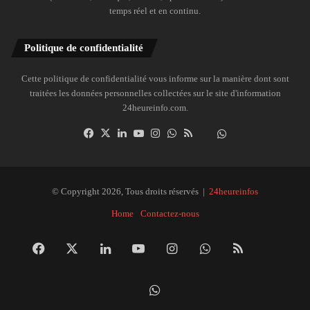
temps réel et en continu.
Politique de confidentialité
Cette politique de confidentialité vous informe sur la manière dont sont
traitées les données personnelles collectées sur le site d'information
24heureinfo.com.
Facebook
X
Linkedin
YouTube
Instagram
WhatsApp
RSS
Dailymotion
Suivre
la
chaîne
24heureinfo
© Copyright 2026, Tous droits réservés |
24heureinfos
sur
Home
Contactez-nous
WhatsApp
Facebook
X
Linkedin
YouTube
Instagram
WhatsApp
RSS
Dai
Suivre