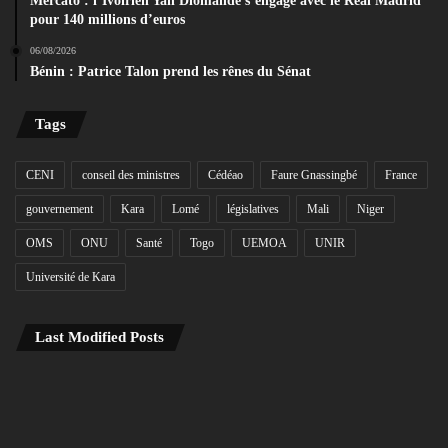
Mercato : l’Ivoirien Yan Diomandé s’engage avec le Real Madrid
pour 140 millions d’euros
06/08/2026
Bénin : Patrice Talon prend les rênes du Sénat
Tags
CENI
conseil des ministres
Cédéao
Faure Gnassingbé
France
gouvernement
Kara
Lomé
législatives
Mali
Niger
OMS
ONU
Santé
Togo
UEMOA
UNIR
Université de Kara
Last Modified Posts