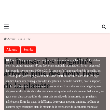
Menu
Re
Accueil
/
A la une
A la une
Société
La hausse des inégalités
Les « 1% » prennent (presque) tous L'étude montre que les 1% les plus riches
sont les grands gagnants d’une économie mondiale en mutation. Ils ont augmenté
affecte plus des deux tiers
leur part de revenu entre 1990 et 2015, tandis qu'à l'autre extrémité de l'échelle, les
40% les plus pauvres gagnaient moins d'un quart des revenus dans tous les pays
étudiés.L'une des conséquences des inégalités au sein des sociétés, note le rapport,
de la planète
est le ralentissement de la croissance économique. Dans des sociétés inégales, avec
de grandes disparités dans des domaines tels que les soins de santé et l'éducation, les
gens sont plus susceptibles de rester pris au piège de la pauvreté, sur plusieurs
générations.Entre les pays, la différence de revenus moyens diminue, la Chine et
d'autres pays asiatiques étant le moteur de la croissance de l'économie mondiale.