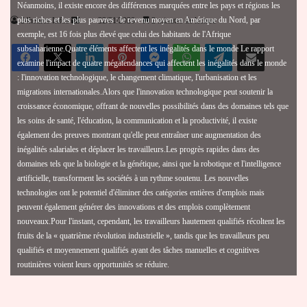
Néanmoins, il existe encore des différences marquées entre les pays et régions les
Envoyer
24heures Infos
22/01/2020
2 minutes de lecture
plus riches et les plus pauvres : le revenu moyen en Amérique du Nord, par
exemple, est 16 fois plus élevé que celui des habitants de l'Afrique
un
Facebook
X
Linkedin
Pinterest
Messenger
WhatsApp
Telegram
Partager par email
subsaharienne.Quatre éléments affectent les inégalités dans le monde Le rapport
courriel
examine l'impact de quatre mégatendances qui affectent les inégalités dans le monde
: l'innovation technologique, le changement climatique, l'urbanisation et les
migrations internationales.Alors que l'innovation technologique peut soutenir la
croissance économique, offrant de nouvelles possibilités dans des domaines tels que
les soins de santé, l'éducation, la communication et la productivité, il existe
également des preuves montrant qu'elle peut entraîner une augmentation des
inégalités salariales et déplacer les travailleurs.Les progrès rapides dans des
domaines tels que la biologie et la génétique, ainsi que la robotique et l'intelligence
artificielle, transforment les sociétés à un rythme soutenu. Les nouvelles
technologies ont le potentiel d'éliminer des catégories entières d'emplois mais
peuvent également générer des innovations et des emplois complètement
nouveaux.Pour l'instant, cependant, les travailleurs hautement qualifiés récoltent les
fruits de la « quatrième révolution industrielle », tandis que les travailleurs peu
qualifiés et moyennement qualifiés ayant des tâches manuelles et cognitives
routinières voient leurs opportunités se réduire.