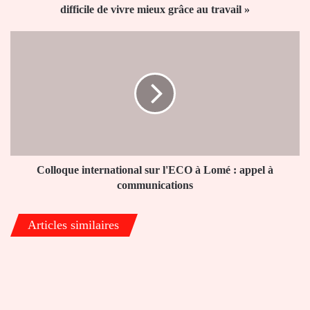
plus
difficile de vivre mieux grâce au travail »
en
plus
Colloque
difficile
international
de
sur
vivre
l'ECO
mieux
à
grâce
Lomé
au
:
travail
appel
»
à
communications
Colloque international sur l'ECO à Lomé : appel à
communications
Articles similaires