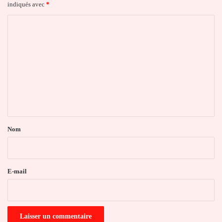
indiqués avec
*
C
o
m
m
e
n
t
a
Nom
i
r
e
E-mail
*