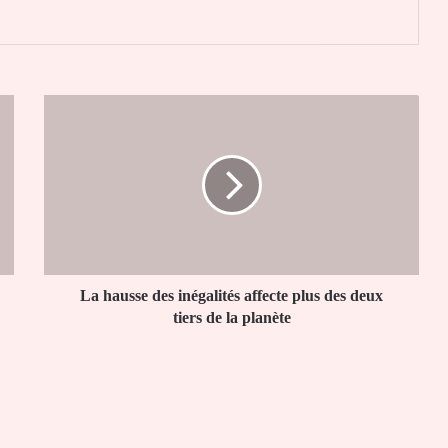
La
hausse
des
inégalités
affecte
plus
des
deux
tiers
de
La hausse des inégalités affecte plus des deux
la
tiers de la planète
planète