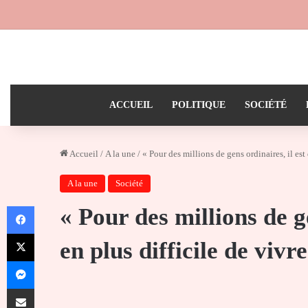
ACCUEIL
POLITIQUE
SOCIÉTÉ
Accueil
/
A la une
/
« Pour des millions de gens ordinaires, il est
A la une
Société
Facebook
« Pour des millions de ge
X
en plus difficile de viv
Messenger
Partager par email