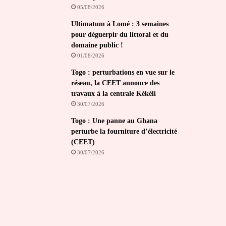
05/08/2026
Ultimatum à Lomé : 3 semaines
pour déguerpir du littoral et du
domaine public !
01/08/2026
Togo : perturbations en vue sur le
réseau, la CEET annonce des
travaux à la centrale Kékéli
30/07/2026
Togo : Une panne au Ghana
perturbe la fourniture d’électricité
(CEET)
30/07/2026