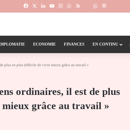
Facebook
X
Linkedin
YouTube
Instagram
WhatsApp
RSS
Suivre la chaîne
Dailymotion
Sidebar (barr
DIPLOMATIE
ECONOMIE
FINANCES
EN CONTINU
 de plus en plus difficile de vivre mieux grâce au travail »
ns ordinaires, il est de plus
re mieux grâce au travail »