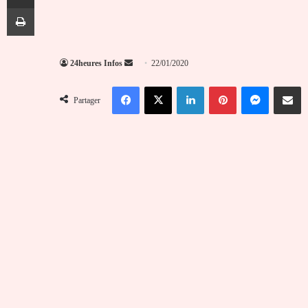
Imprimer
Envoyer
24heures Infos
22/01/2020
un
Facebook
X
Linkedin
Pinterest
Messenger
Partag
courriel
Partager