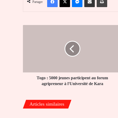
Partager
Togo
:
5000
jeunes
participent
au
forum
agripreneur
à
l'Université
Togo : 5000 jeunes participent au forum
de
agripreneur à l'Université de Kara
Kara
Articles similaires