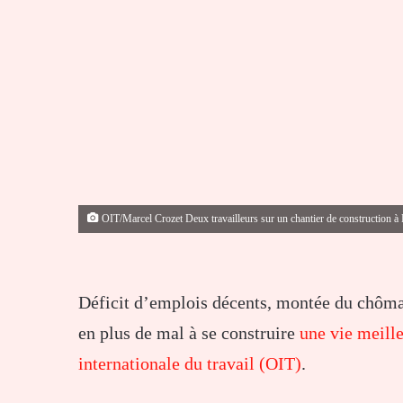
OIT/Marcel Crozet Deux travailleurs sur un chantier de construction à
Déficit d’emplois décents, montée du chômage
en plus de mal à se construire
une vie meille
internationale du travail (OIT)
.