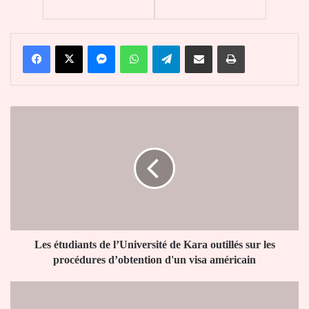
Facebook
X
Messenger
WhatsApp
Telegram
Partager par email
Imprimer
Les
étudiants
de
l’Université
de
Kara
outillés
sur
les
procédures
Les étudiants de l’Université de Kara outillés sur les
d’obtention
procédures d’obtention d'un visa américain
d'un
visa
«
américain
Toute