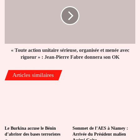
action
unitaire
sérieuse,
organisée
et
menée
avec
rigueur
« Toute action unitaire sérieuse, organisée et menée avec
»
rigueur » : Jean-Pierre Fabre donnera son OK
:
Jean-
Articles similaires
Pierre
Fabre
donnera
son
OK
Le Burkina accuse le Bénin
Sommet de l’AES à Niamey :
d’abriter des bases terroristes
Arrivée du Président malien