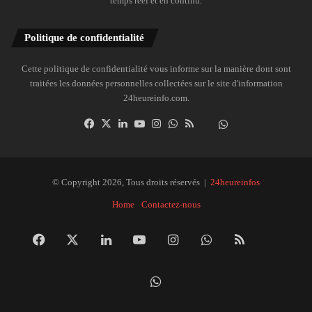
temps réel et en continu.
Politique de confidentialité
Cette politique de confidentialité vous informe sur la manière dont sont
traitées les données personnelles collectées sur le site d'information
24heureinfo.com.
Facebook
X
Linkedin
YouTube
Instagram
WhatsApp
RSS
Dailymotion
Suivre
la
chaîne
24heureinfo
© Copyright 2026, Tous droits réservés |
24heureinfos
sur
Home
Contactez-nous
WhatsApp
Facebook
X
Linkedin
YouTube
Instagram
WhatsApp
RSS
Dai
Suivre