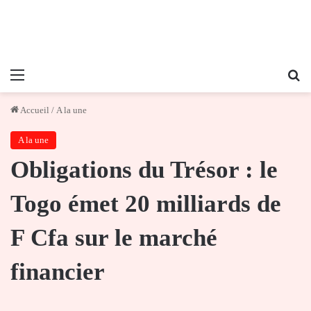
Menu
Re
Accueil
/
A la une
A la une
Obligations du Trésor : le
Togo émet 20 milliards de
F Cfa sur le marché
financier