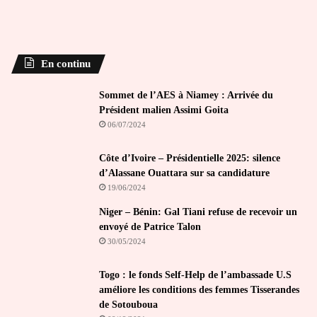
En continu
Sommet de l’AES à Niamey : Arrivée du
Président malien Assimi Goita
06/07/2024
Côte d’Ivoire – Présidentielle 2025: silence
d’Alassane Ouattara sur sa candidature
19/06/2024
Niger – Bénin: Gal Tiani refuse de recevoir un
envoyé de Patrice Talon
30/05/2024
Togo : le fonds Self-Help de l’ambassade U.S
améliore les conditions des femmes Tisserandes
de Sotouboua