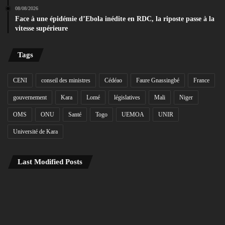
08/08/2026
Face à une épidémie d’Ebola inédite en RDC, la riposte passe à la
vitesse supérieure
Tags
CENI
conseil des ministres
Cédéao
Faure Gnassingbé
France
gouvernement
Kara
Lomé
législatives
Mali
Niger
OMS
ONU
Santé
Togo
UEMOA
UNIR
Université de Kara
Last Modified Posts