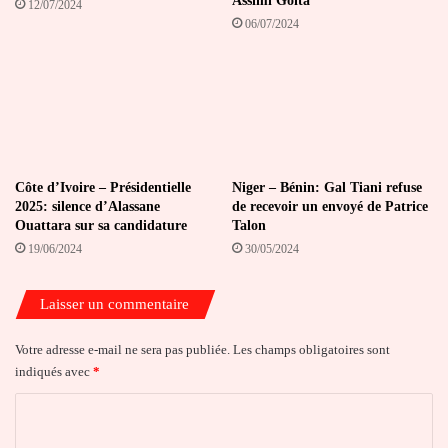
Assimi Goita
12/07/2024
06/07/2024
Côte d’Ivoire – Présidentielle
Niger – Bénin: Gal Tiani refuse
2025: silence d’Alassane
de recevoir un envoyé de Patrice
Ouattara sur sa candidature
Talon
19/06/2024
30/05/2024
Laisser un commentaire
Votre adresse e-mail ne sera pas publiée.
Les champs obligatoires sont
indiqués avec
*
C
o