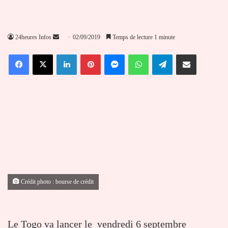
Envoyer
24heures Infos
02/09/2019
Temps de lecture 1 minute
un
Facebook
X
Linkedin
Pinterest
Messenger
WhatsApp
Telegram
Partager par email
courriel
Crédit photo : bourse de crédit
Le Togo va lancer le vendredi 6 septembre