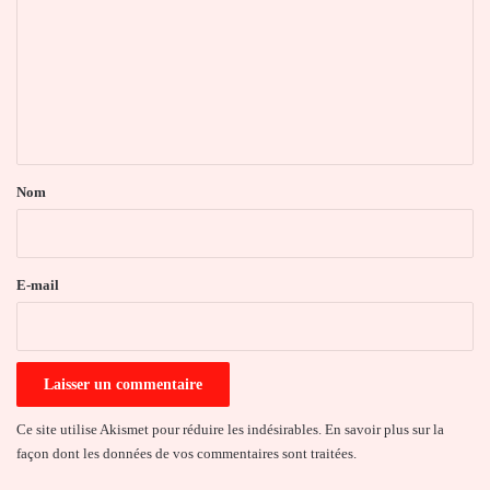
m
m
e
n
t
a
Nom
i
r
e
E-mail
*
Ce site utilise Akismet pour réduire les indésirables.
En savoir plus sur la
façon dont les données de vos commentaires sont traitées
.