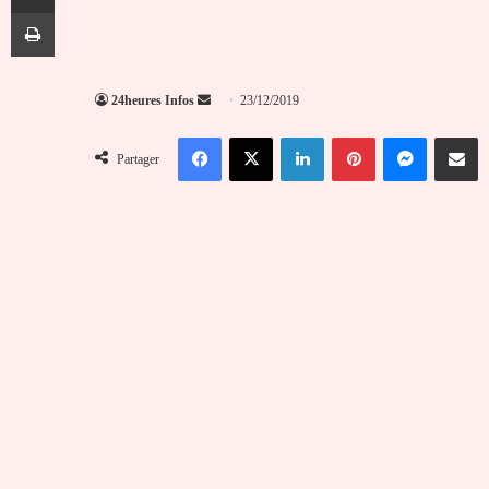
Imprimer
Envoyer
24heures Infos
23/12/2019
un
Facebook
X
Linkedin
Pinterest
Messenger
Partag
courriel
Partager