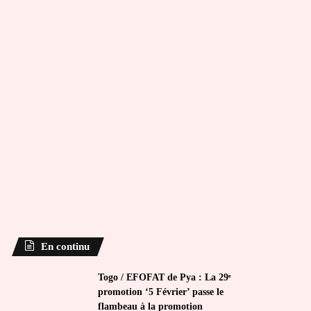
En continu
Togo / EFOFAT de Pya : La 29ᵉ
promotion ‘5 Février’ passe le
flambeau à la promotion