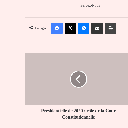
Suivez-Nous
Facebook
X
Messenger
Partager par email
Imprim
Partager
Présidentielle
de
2020
:
rôle
de
la
Cour
Constitutionnelle
Présidentielle de 2020 : rôle de la Cour
Constitutionnelle