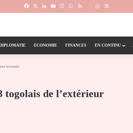
Facebook
X
Linkedin
YouTube
Instagram
WhatsApp
RSS
Suivre la chaîne
Dailymotion
Sidebar (barr
DIPLOMATIE
ECONOMIE
FINANCES
EN CONTINU
ieur recensés
8 togolais de l’extérieur