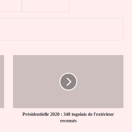
er
Présidentielle
2020
:
348
togolais
de
l'extérieur
recensés
Présidentielle 2020 : 348 togolais de l'extérieur
recensés