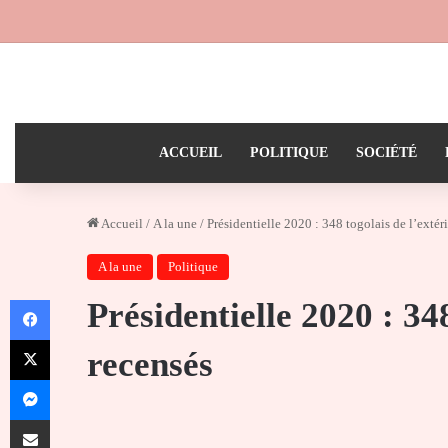
ACCUEIL
POLITIQUE
SOCIÉTÉ
Accueil
/
A la une
/
Présidentielle 2020 : 348 togolais de l’extér
A la une
Politique
Facebook
Présidentielle 2020 : 34
X
recensés
Messenger
Partager par email