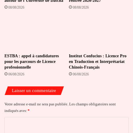
autour de l’Université de Datcha
rentrée 2026-2027
08/08/2026
08/08/2026
ESTBA : appel à candidatures
Institut Confucius : Licence Pro
pour les parcours de Licence
en Traduction et Interprétariat
professionnelle
Chinois-Français
06/08/2026
06/08/2026
Laisser un commentaire
Votre adresse e-mail ne sera pas publiée.
Les champs obligatoires sont
indiqués avec
*
C
o