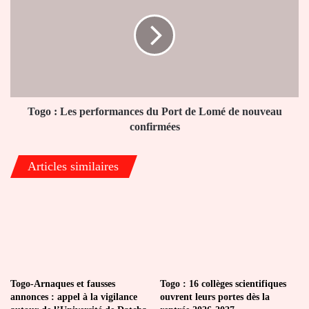
Les
performances
du
Port
de
Lomé
de
nouveau
Togo : Les performances du Port de Lomé de nouveau
confirmées
confirmées
Articles similaires
Togo-Arnaques et fausses
Togo : 16 collèges scientifiques
annonces : appel à la vigilance
ouvrent leurs portes dès la