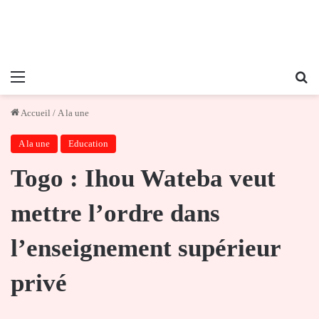
Menu
Re
Accueil
/
A la une
A la une
Education
Togo : Ihou Wateba veut
mettre l’ordre dans
l’enseignement supérieur
privé