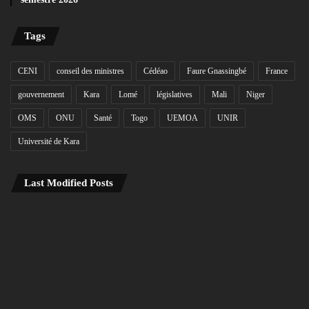
Tags
CENI
conseil des ministres
Cédéao
Faure Gnassingbé
France
gouvernement
Kara
Lomé
législatives
Mali
Niger
OMS
ONU
Santé
Togo
UEMOA
UNIR
Université de Kara
Last Modified Posts