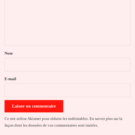
m
m
e
n
t
a
Nom
i
r
e
E-mail
*
Ce site utilise Akismet pour réduire les indésirables.
En savoir plus sur la
façon dont les données de vos commentaires sont traitées
.