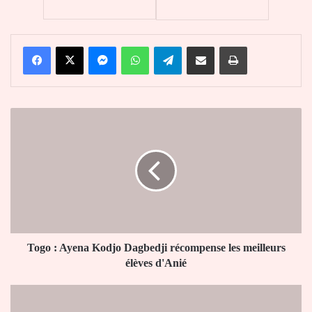
Facebook
X
Messenger
WhatsApp
Telegram
Partager par email
Imprimer
Togo
:
Ayena
Kodjo
Dagbedji
récompense
les
meilleurs
élèves
d'Anié
Togo : Ayena Kodjo Dagbedji récompense les meilleurs
élèves d'Anié
Togo
: