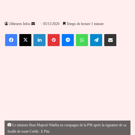
Envoyer
24heures Infos
05/11/2020
Temps de lecture 1 minute
un
Facebook
X
Linkedin
Pinterest
Messenger
WhatsApp
Telegram
Partager par email
courriel
Le ministre Ihou Majesté Watéba en compagne de la PM après la signature de sa
feuille de route Crédit : E Pita