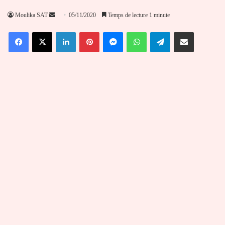
Envoyer
Moulika SAT
05/11/2020
Temps de lecture 1 minute
un
Facebook
X
Linkedin
Pinterest
Messenger
WhatsApp
Telegram
Partager par email
courriel