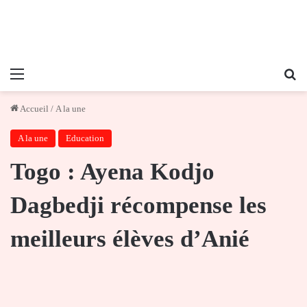
Menu
Re
Accueil
/
A la une
A la une
Education
Togo : Ayena Kodjo
Dagbedji récompense les
meilleurs élèves d’Anié