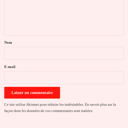
m
e
n
t
a
Nom
i
r
e
E-mail
*
Ce site utilise Akismet pour réduire les indésirables.
En savoir plus sur la
façon dont les données de vos commentaires sont traitées
.