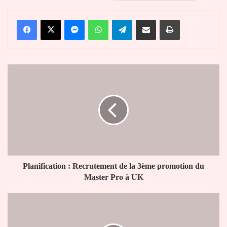
Facebook
X
Messenger
WhatsApp
Telegram
Partager par email
Imprimer
Planification
:
Recrutement
de
la
3ème
promotion
du
Master
Pro
Planification : Recrutement de la 3ème promotion du
à
Master Pro à UK
UK
Togo
:
Ihou