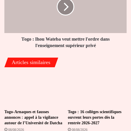
Wateba
veut
mettre
l'ordre
dans
l'enseignement
supérieur
Togo : Ihou Wateba veut mettre l'ordre dans
privé
l'enseignement supérieur privé
Articles similaires
Togo-Arnaques et fausses
Togo : 16 collèges scientifiques
annonces : appel à la vigilance
ouvrent leurs portes dès la
autour de l’Université de Datcha
rentrée 2026-2027
08/08/2026
08/08/2026