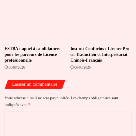
ESTBA : appel à candidatures
Institut Confucius : Licence Pro
pour les parcours de Licence
en Traduction et Interprétariat
professionnelle
Chinois-Français
06/08/2026
06/08/2026
Laisser un commentaire
Votre adresse e-mail ne sera pas publiée.
Les champs obligatoires sont
indiqués avec
*
C
o
m