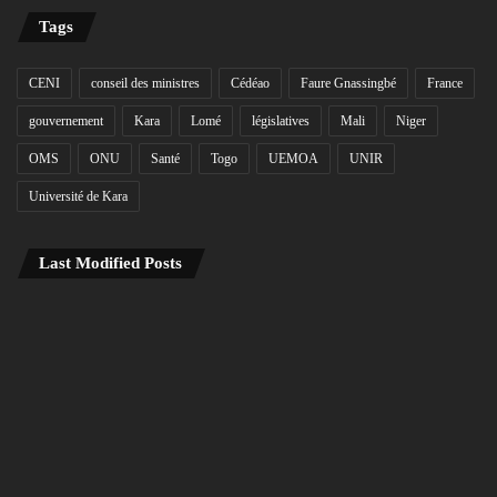
Tags
CENI
conseil des ministres
Cédéao
Faure Gnassingbé
France
gouvernement
Kara
Lomé
législatives
Mali
Niger
OMS
ONU
Santé
Togo
UEMOA
UNIR
Université de Kara
Last Modified Posts