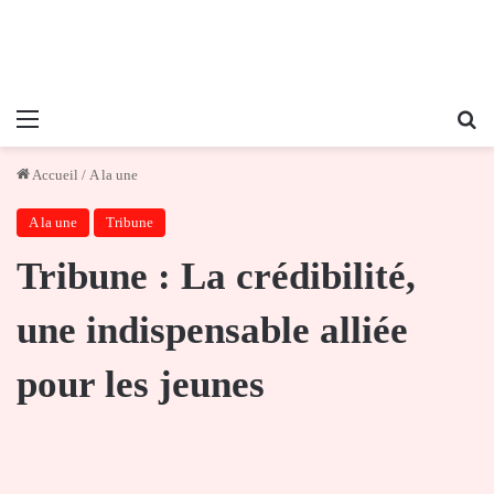
Menu
Re
Accueil
/
A la une
A la une
Tribune
Tribune : La crédibilité,
une indispensable alliée
pour les jeunes