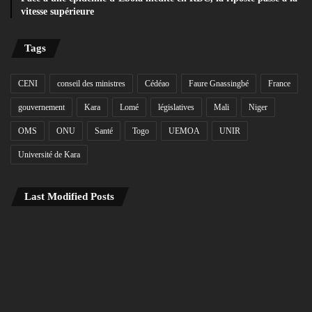
vitesse supérieure
Tags
CENI
conseil des ministres
Cédéao
Faure Gnassingbé
France
gouvernement
Kara
Lomé
législatives
Mali
Niger
OMS
ONU
Santé
Togo
UEMOA
UNIR
Université de Kara
Last Modified Posts