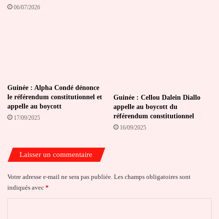
06/07/2026
Guinée : Alpha Condé dénonce
le référendum constitutionnel et
Guinée : Cellou Dalein Diallo
appelle au boycott
appelle au boycott du
référendum constitutionnel
17/09/2025
16/09/2025
Laisser un commentaire
Votre adresse e-mail ne sera pas publiée.
Les champs obligatoires sont
indiqués avec
*
C