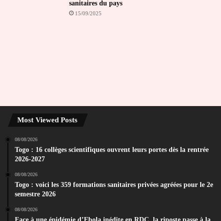
sanitaires du pays
15/09/2025
Most Viewed Posts
08/08/2026
Togo : 16 collèges scientifiques ouvrent leurs portes dès la rentrée
2026-2027
08/08/2026
Togo : voici les 359 formations sanitaires privées agréées pour le 2e
semestre 2026
08/08/2026
Face à une épidémie d’Ebola inédite en RDC, la riposte passe à la