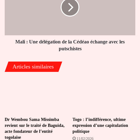
délégation
de
la
Cédéao
échange
avec
les
Mali : Une délégation de la Cédéao échange avec les
putschistes
putschistes
Articles similaires
Dr Wembou Sama Missimba
Togo : l’indifférence, ultime
revient sur le traité de Baguida,
expression d’une capitulation
acte fondateur de l’entité
politique
togolaise
11/02/2026