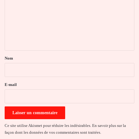
o
m
m
e
n
t
a
Nom
i
r
e
E-mail
*
Ce site utilise Akismet pour réduire les indésirables.
En savoir plus sur la
façon dont les données de vos commentaires sont traitées
.