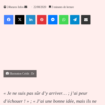
Envoyer
24heures Infos
22/08/2020
3 minutes de lecture
un
Facebook
X
Linkedin
Pinterest
Messenger
WhatsApp
Telegram
Partager par email
courriel
Illustration Crédit : Dr
« Je ne suis pas sûr d’y arriver… ; j’ai peur
d’échouer ! » ; « J’ai une bonne idée, mais ils ne