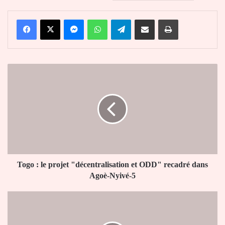
Facebook
X
Messenger
WhatsApp
Telegram
Partager par email
Imprimer
Togo
:
le
projet
"décentralisation
et
ODD"
recadré
dans
Agoè-
Togo : le projet "décentralisation et ODD" recadré dans
Nyivé-5
Agoè-Nyivé-5
Mali
:
Une