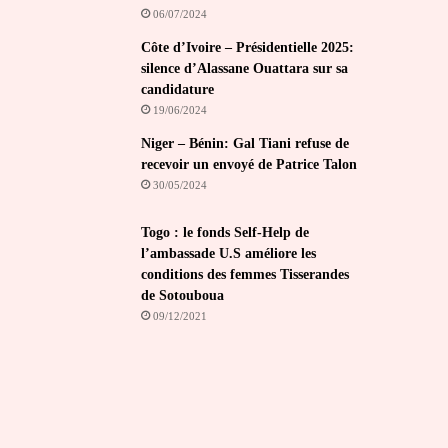
06/07/2024
Côte d’Ivoire – Présidentielle 2025:
silence d’Alassane Ouattara sur sa
candidature
19/06/2024
Niger – Bénin: Gal Tiani refuse de
recevoir un envoyé de Patrice Talon
30/05/2024
Togo : le fonds Self-Help de
l’ambassade U.S améliore les
conditions des femmes Tisserandes
de Sotouboua
09/12/2021