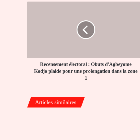
Recensement
électoral
:
Obuts
d'Agbeyome
Kodjo
plaide
pour
une
prolongation
Recensement électoral : Obuts d'Agbeyome
dans
Kodjo plaide pour une prolongation dans la zone
la
1
zone
1
Articles similaires