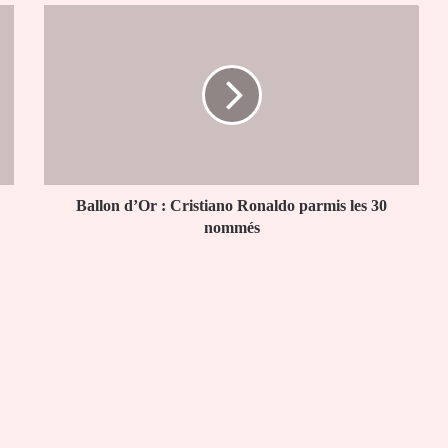
Ballon
d’Or
:
Cristiano
Ronaldo
parmis
les
30
nommés
Ballon d’Or : Cristiano Ronaldo parmis les 30
nommés