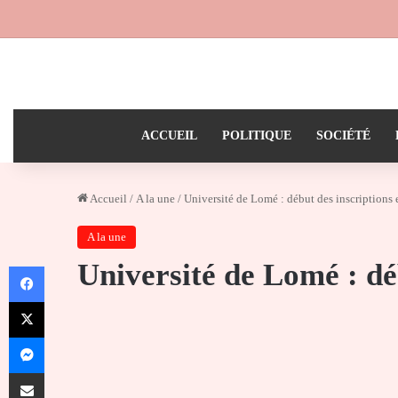
ACCUEIL
POLITIQUE
SOCIÉTÉ
Accueil
/
A la une
/
Université de Lomé : début des inscriptions 
A la une
Université de Lomé : déb
Facebook
X
Messenger
Partager par email