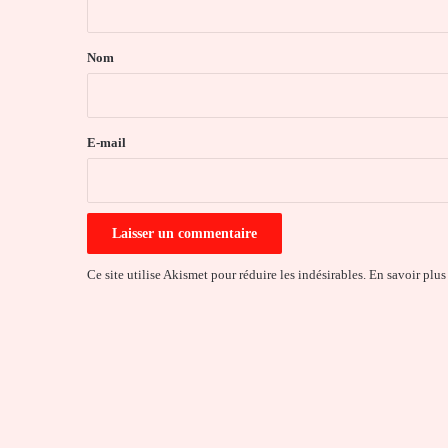
t
a
Nom
i
r
e
E-mail
*
Ce site utilise Akismet pour réduire les indésirables.
En savoir plus