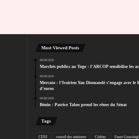
Most Viewed Posts
06/08/2026
Marchés publics au Togo : l’ARCOP sensibilise les act
06/08/2026
Mercato : l’Ivoirien Yan Diomandé s’engage avec le 
d’euros
06/08/2026
Bénin : Patrice Talon prend les rênes du Sénat
Tags
CENI
conseil des ministres
Cédéao
Faure Gnassing