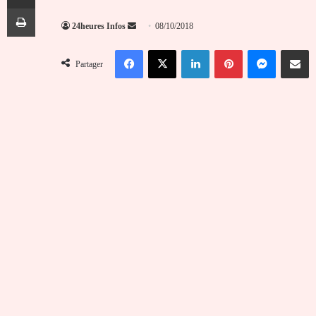
Imprimer
Envoyer
24heures Infos
08/10/2018
un
Facebook
X
Linkedin
Pinterest
Messenger
Partag
courriel
Partager