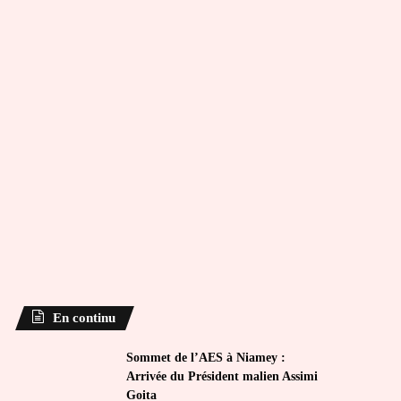
En continu
Sommet de l’AES à Niamey :
Arrivée du Président malien Assimi
Goita