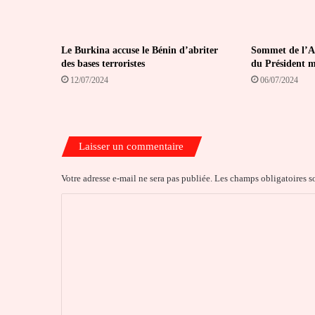
Le Burkina accuse le Bénin d’abriter
Sommet de l’A
des bases terroristes
du Président m
12/07/2024
06/07/2024
Laisser un commentaire
Votre adresse e-mail ne sera pas publiée.
Les champs obligatoires s
C
o
m
m
e
n