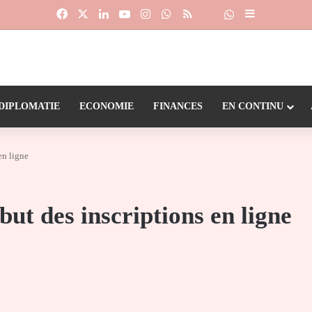
Facebook
X
Linkedin
YouTube
Instagram
WhatsApp
RSS
Suivre la chaîne
Dailymotion
Sidebar (barr
DIPLOMATIE
ECONOMIE
FINANCES
EN CONTINU
en ligne
ut des inscriptions en ligne