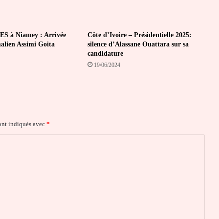
ES à Niamey : Arrivée
Côte d’Ivoire – Présidentielle 2025:
alien Assimi Goita
silence d’Alassane Ouattara sur sa
candidature
19/06/2024
ont indiqués avec
*