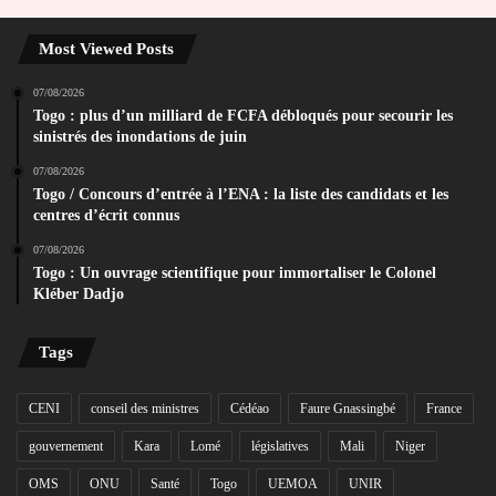
Most Viewed Posts
07/08/2026
Togo : plus d’un milliard de FCFA débloqués pour secourir les
sinistrés des inondations de juin
07/08/2026
Togo / Concours d’entrée à l’ENA : la liste des candidats et les
centres d’écrit connus
07/08/2026
Togo : Un ouvrage scientifique pour immortaliser le Colonel
Kléber Dadjo
Tags
CENI
conseil des ministres
Cédéao
Faure Gnassingbé
France
gouvernement
Kara
Lomé
législatives
Mali
Niger
OMS
ONU
Santé
Togo
UEMOA
UNIR