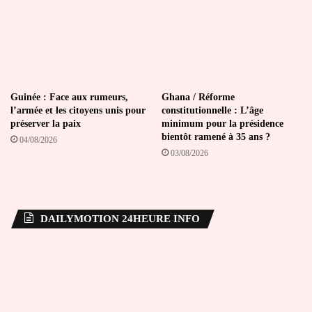
Guinée : Face aux rumeurs,
Ghana / Réforme
l’armée et les citoyens unis pour
constitutionnelle : L’âge
préserver la paix
minimum pour la présidence
bientôt ramené à 35 ans ?
04/08/2026
03/08/2026
DAILYMOTION 24HEURE INFO