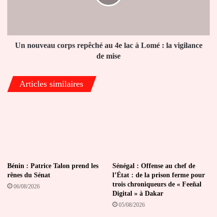
4e
lac
à
Lomé
:
Un nouveau corps repêché au 4e lac à Lomé : la vigilance
la
de mise
vigilance
de
Articles similaires
mise
Bénin : Patrice Talon prend les
Sénégal : Offense au chef de
rênes du Sénat
l’État : de la prison ferme pour
trois chroniqueurs de « Feeñal
06/08/2026
Digital » à Dakar
05/08/2026