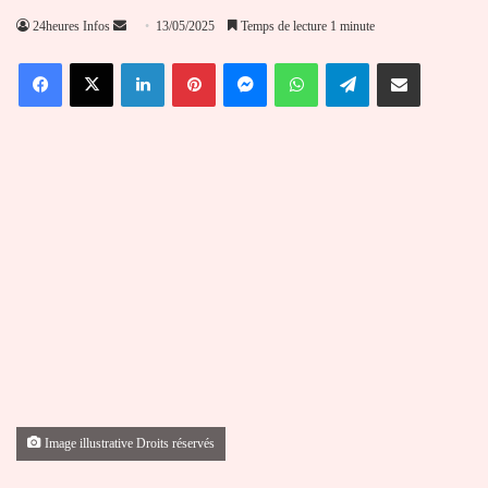
Envoyer
24heures Infos
13/05/2025
Temps de lecture 1 minute
un
Facebook
X
Linkedin
Pinterest
Messenger
WhatsApp
Telegram
Partager par email
courriel
Image illustrative Droits réservés